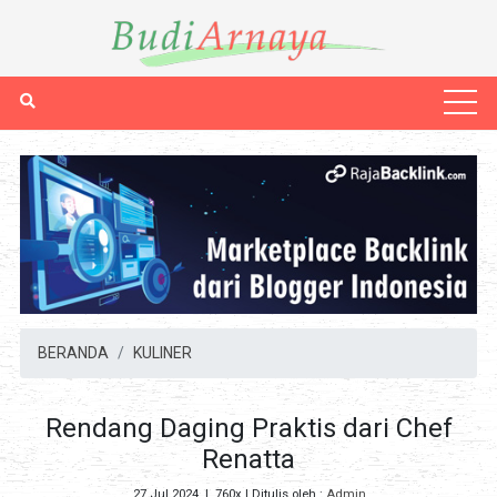
BERANDA
KULINER
Rendang Daging Praktis dari Chef
Renatta
27 Jul 2024
|
760x
| Ditulis oleh :
Admin