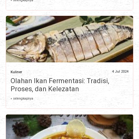
» selengkapnya
4 Jul 2024
Kuliner
Olahan Ikan Fermentasi: Tradisi,
Proses, dan Kelezatan
» selengkapnya