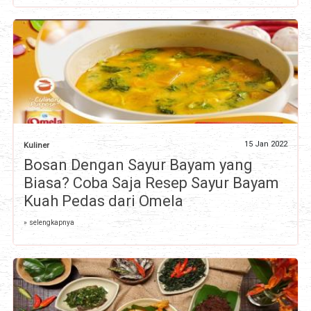
15 Jan 2022
Kuliner
Bosan Dengan Sayur Bayam yang
Biasa? Coba Saja Resep Sayur Bayam
Kuah Pedas dari Omela
» selengkapnya