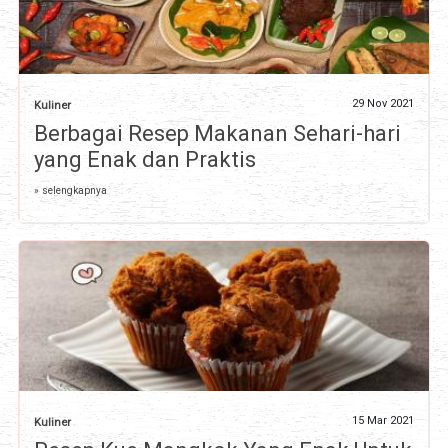
29 Nov 2021
Kuliner
Berbagai Resep Makanan Sehari-hari
yang Enak dan Praktis
» selengkapnya
15 Mar 2021
Kuliner