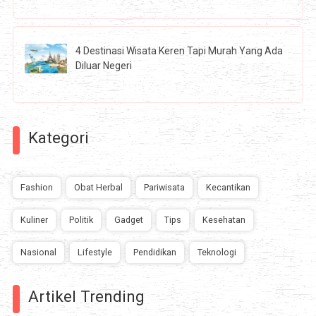
4 Destinasi Wisata Keren Tapi Murah Yang Ada
Diluar Negeri
Kategori
Fashion
Obat Herbal
Pariwisata
Kecantikan
Kuliner
Politik
Gadget
Tips
Kesehatan
Nasional
Lifestyle
Pendidikan
Teknologi
Artikel Trending