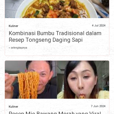
4 Jul 2024
Kuliner
Kombinasi Bumbu Tradisional dalam
Resep Tongseng Daging Sapi
» selengkapnya
7 Jun 2024
Kuliner
Resep Mie Bawang Merah yang Viral