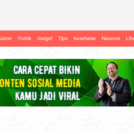
uliner
Politik
Gadget
Tips
Kesehatan
Nasional
Lif