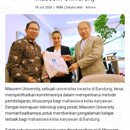
18 Jul 2024
|
808x
| Ditulis oleh :
Admin
Masoem University, sebuah
universitas swasta di Bandung
, terus
memperlihatkan komitmennya dalam memperbarui metode
pembelajaran, khususnya bagi
mahasiswa kelas karyawan
.
Dengan kemajuan teknologi yang pesat, Masoem University
memanfaatkannya untuk memberikan pengalaman belajar
terbaik bagi
mahasiswa kelas karyawan di Bandung
.
Salah satu inovasi teknologi yang diperkenalkan oleh Masoem