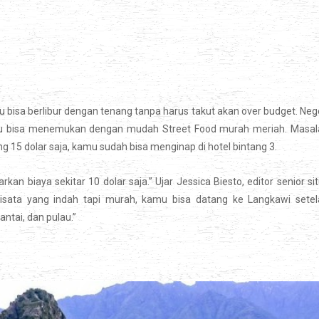
 bisa berlibur dengan tenang tanpa harus takut akan over budget. Neg
amu bisa menemukan dengan mudah Street Food murah meriah. Masal
g 15 dolar saja, kamu sudah bisa menginap di hotel bintang 3.
n biaya sekitar 10 dolar saja.” Ujar Jessica Biesto, editor senior si
i wisata yang indah tapi murah, kamu bisa datang ke Langkawi sete
ntai, dan pulau.”