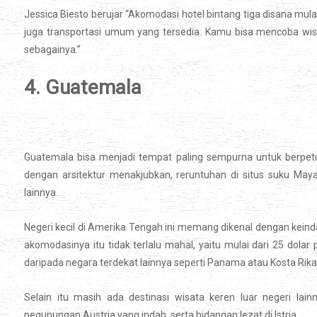
Jessica Biesto berujar “Akomodasi hotel bintang tiga disana mul
juga transportasi umum yang tersedia. Kamu bisa mencoba wisa
sebagainya.”
4. Guatemala
Guatemala bisa menjadi tempat paling sempurna untuk berpet
dengan arsitektur menakjubkan, reruntuhan di situs suku Maya
lainnya.
Negeri kecil di Amerika Tengah ini memang dikenal dengan kei
akomodasinya itu tidak terlalu mahal, yaitu mulai dari 25 dolar 
daripada negara terdekat lainnya seperti Panama atau Kosta Rika
Selain itu masih ada destinasi wisata keren luar negeri la
pegunungan Austria yang indah, serta hidangan lezat di Istria.