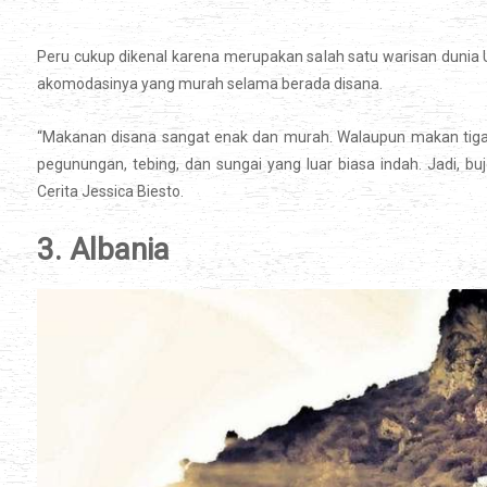
Peru cukup dikenal karena merupakan salah satu warisan dunia U
akomodasinya yang murah selama berada disana.
“Makanan disana sangat enak dan murah. Walaupun makan tiga ka
pegunungan, tebing, dan sungai yang luar biasa indah. Jadi, bu
Cerita Jessica Biesto.
3. Albania