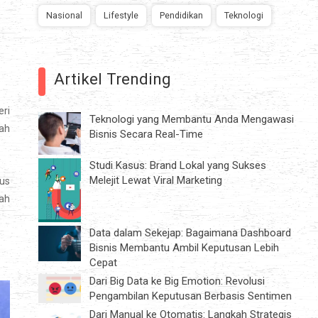
Nasional
Lifestyle
Pendidikan
Teknologi
Artikel Trending
eri
Teknologi yang Membantu Anda Mengawasi
ah
Bisnis Secara Real-Time
Studi Kasus: Brand Lokal yang Sukses
Melejit Lewat Viral Marketing
tus
lah
Data dalam Sekejap: Bagaimana Dashboard
Bisnis Membantu Ambil Keputusan Lebih
Cepat
Dari Big Data ke Big Emotion: Revolusi
Pengambilan Keputusan Berbasis Sentimen
Dari Manual ke Otomatis: Langkah Strategis