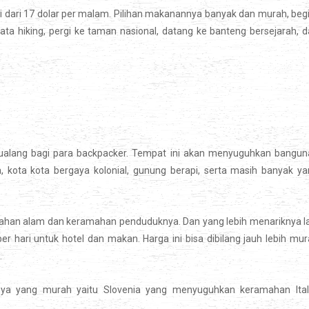
ai dari 17 dolar per malam. Pilihan makanannya banyak dan murah, beg
ta hiking, pergi ke taman nasional, datang ke banteng bersejarah, 
ualang bagi para backpacker. Tempat ini akan menyuguhkan bangun
, kota kota bergaya kolonial, gunung berapi, serta masih banyak y
ndahan alam dan keramahan penduduknya. Dan yang lebih menariknya l
per hari untuk hotel dan makan. Harga ini bisa dibilang jauh lebih mu
.
innya yang murah yaitu Slovenia yang menyuguhkan keramahan Itali