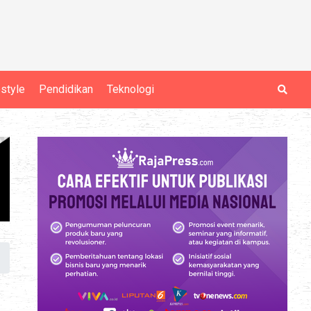
estyle
Pendidikan
Teknologi