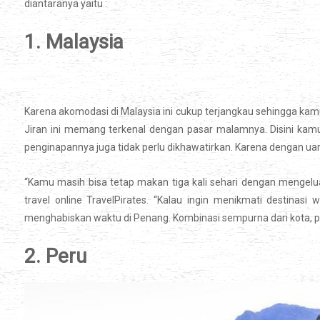
diantaranya yaitu :
1. Malaysia
Karena akomodasi di Malaysia ini cukup terjangkau sehingga kamu
Jiran ini memang terkenal dengan pasar malamnya. Disini k
penginapannya juga tidak perlu dikhawatirkan. Karena dengan uan
“Kamu masih bisa tetap makan tiga kali sehari dengan mengeluarka
travel online TravelPirates. “Kalau ingin menikmati destinas
menghabiskan waktu di Penang. Kombinasi sempurna dari kota, pa
2. Peru