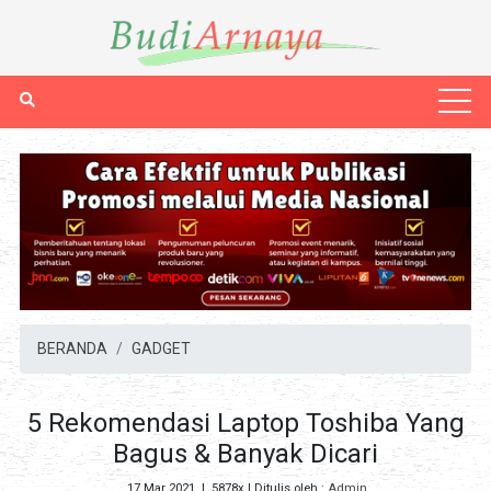
BERANDA
GADGET
5 Rekomendasi Laptop Toshiba Yang
Bagus & Banyak Dicari
17 Mar 2021
|
5878x
| Ditulis oleh :
Admin