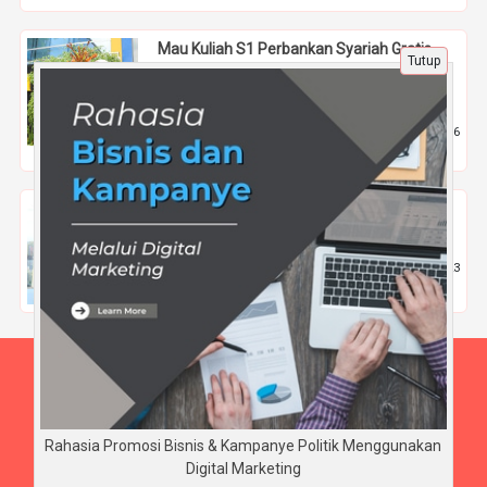
Mau Kuliah S1 Perbankan Syariah Gratis
Tutup
dengan Beasiswa Rektor 100 Persen
Sampai Lulus?
7 Feb 2026 |
296
Pendidikan
Mengapa Belajar Komputer Akuntansi
Penting Kelebihan & Aplikasi Terpopuler
3 Nov 2025 |
323
Pendidikan
Beranda
Tentang Kami
Disclaimer
Rahasia Promosi Bisnis & Kampanye Politik Menggunakan
Digital Marketing
Copyright © BudiArnaya.com 2026 - All rights reserved