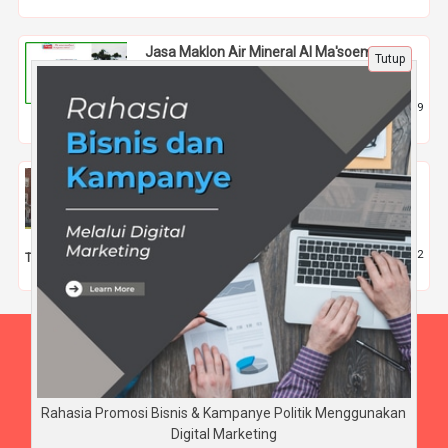
Jasa Maklon Air Mineral Al Ma'soem,
Tutup
Kualitas dan Efisiensi Terjamin
2 Agu 2024 |
2619
Tips
Evolusi Mahasiswa Digital: Menembus
Batas Tradisional Menuju Masa Depan
Pendidikan 2026
28 Feb 2026 |
442
Tips
Beranda
Tentang Kami
Disclaimer
Rahasia Promosi Bisnis & Kampanye Politik Menggunakan
Digital Marketing
Copyright © BudiArnaya.com 2026 - All rights reserved