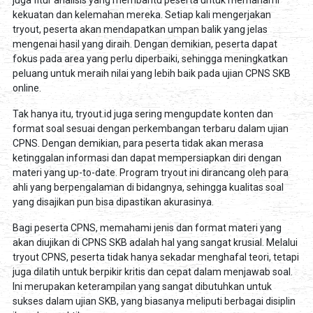
kekuatan dan kelemahan mereka. Setiap kali mengerjakan
tryout, peserta akan mendapatkan umpan balik yang jelas
mengenai hasil yang diraih. Dengan demikian, peserta dapat
fokus pada area yang perlu diperbaiki, sehingga meningkatkan
peluang untuk meraih nilai yang lebih baik pada ujian CPNS SKB
online.
Tak hanya itu, tryout.id juga sering mengupdate konten dan
format soal sesuai dengan perkembangan terbaru dalam ujian
CPNS. Dengan demikian, para peserta tidak akan merasa
ketinggalan informasi dan dapat mempersiapkan diri dengan
materi yang up-to-date. Program tryout ini dirancang oleh para
ahli yang berpengalaman di bidangnya, sehingga kualitas soal
yang disajikan pun bisa dipastikan akurasinya.
Bagi peserta CPNS, memahami jenis dan format materi yang
akan diujikan di CPNS SKB adalah hal yang sangat krusial. Melalui
tryout CPNS, peserta tidak hanya sekadar menghafal teori, tetapi
juga dilatih untuk berpikir kritis dan cepat dalam menjawab soal.
Ini merupakan keterampilan yang sangat dibutuhkan untuk
sukses dalam ujian SKB, yang biasanya meliputi berbagai disiplin