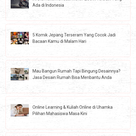
Ada di Indonesia
5 Komik Jepang Terseram Yang Cocok Jadi
Bacaan Kamu di Malam Hari
Mau Bangun Rumah Tapi Bingung Desainnya?
Jasa Desain Rumah Bisa Menbantu Anda
Online Learning & Kuliah Online di Uhamka
Pilihan Mahasiswa Masa Kini