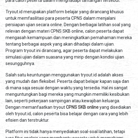
para calon peserta dalam menghadapi tantangan tersebut.
Tryout.id merupakan platform belajar yang dirancang khusus
untuk memfasilitasi para peserta CPNS dalam menjalani
persiapan ujian secara online. Dengan berbagai latihan soal yang
relevan dengan materi CPNS SKB online, calon peserta dapat
mengasah kemampuan dan meningkatkan pemahaman mereka
tentang berbagai aspek yang akan dihadapi dalam ujian.
Program tryout ini dirancang, agar peserta dapat melakukan
simulasi ujian dalam suasana yang mirip dengan kondisi ujian
sesungguhnya.
Salah satu keuntungan menggunakan tryout.id adalah akses
yang mudah dan fleksibel. Peserta dapat belajar kapan saja dan
di mana saja sesuai dengan waktu yang tersedia. Hal ini sangat
menguntungkan bagi mereka yang mungkin memiliki kesibukan
lain, seperti pekerjaan sampingan atau kewajiban keluarga.
Dengan memanfaatkan tryout
CPNS SKB online
yang disediakan
oleh tryout.id, calon peserta bisa belajar dengan cara yang lebih
efisien dan terstruktur.
Platform ini tidak hanya menyediakan soal-soal latihan, tetapi
juga fitur analisis yang membantu peserta untuk memahami