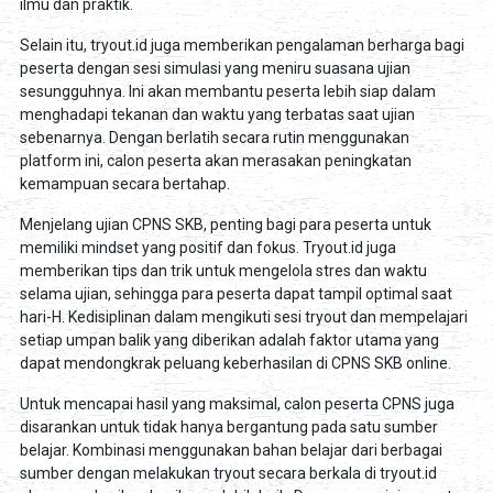
ilmu dan praktik.
Selain itu, tryout.id juga memberikan pengalaman berharga bagi
peserta dengan sesi simulasi yang meniru suasana ujian
sesungguhnya. Ini akan membantu peserta lebih siap dalam
menghadapi tekanan dan waktu yang terbatas saat ujian
sebenarnya. Dengan berlatih secara rutin menggunakan
platform ini, calon peserta akan merasakan peningkatan
kemampuan secara bertahap.
Menjelang ujian CPNS SKB, penting bagi para peserta untuk
memiliki mindset yang positif dan fokus. Tryout.id juga
memberikan tips dan trik untuk mengelola stres dan waktu
selama ujian, sehingga para peserta dapat tampil optimal saat
hari-H. Kedisiplinan dalam mengikuti sesi tryout dan mempelajari
setiap umpan balik yang diberikan adalah faktor utama yang
dapat mendongkrak peluang keberhasilan di CPNS SKB online.
Untuk mencapai hasil yang maksimal, calon peserta CPNS juga
disarankan untuk tidak hanya bergantung pada satu sumber
belajar. Kombinasi menggunakan bahan belajar dari berbagai
sumber dengan melakukan tryout secara berkala di tryout.id