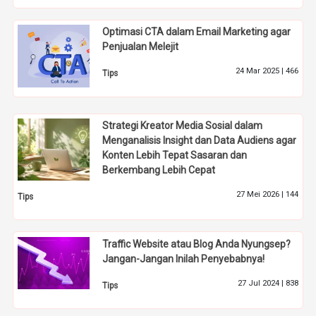
Optimasi CTA dalam Email Marketing agar
Penjualan Melejit
24 Mar 2025 |
466
Tips
Strategi Kreator Media Sosial dalam
Menganalisis Insight dan Data Audiens agar
Konten Lebih Tepat Sasaran dan
Berkembang Lebih Cepat
27 Mei 2026 |
144
Tips
Traffic Website atau Blog Anda Nyungsep?
Jangan-Jangan Inilah Penyebabnya!
27 Jul 2024 |
838
Tips