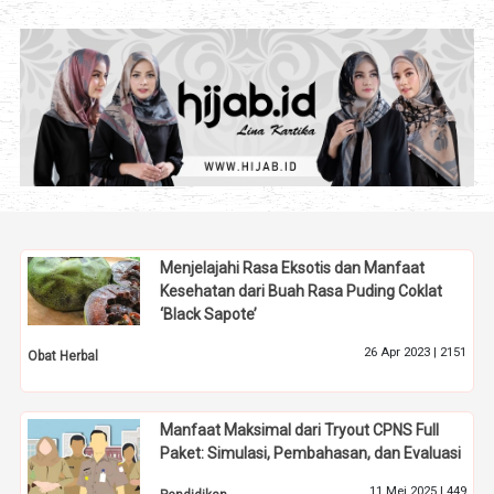
Menjelajahi Rasa Eksotis dan Manfaat
Kesehatan dari Buah Rasa Puding Coklat
‘Black Sapote’
26 Apr 2023 |
2151
Obat Herbal
Manfaat Maksimal dari Tryout CPNS Full
Paket: Simulasi, Pembahasan, dan Evaluasi
11 Mei 2025 |
449