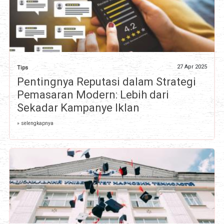
27 Apr 2025
Tips
Pentingnya Reputasi dalam Strategi
Pemasaran Modern: Lebih dari
Sekadar Kampanye Iklan
» selengkapnya