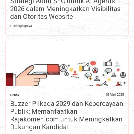
Strategi Audit SEO untuk AI Agents
2026 dalam Meningkatkan Visibilitas
dan Otoritas Website
» selengkapnya
15 Mei 2025
Politik
Buzzer Pilkada 2029 dan Kepercayaan
Publik: Memanfaatkan
Rajakomen.com untuk Meningkatkan
Dukungan Kandidat