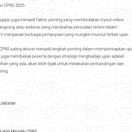
an CPNS 2025.
ngajar juga menjadi faktor penting yang membedakan tryout online.
 langsung atau webinar yang membahas persoalan terkini dalam
m menjawab berbagai pertanyaan yang mungkin muncul terkait ujian.
 CPNS paling akurat menjadi langkah penting dalam mempersiapkan uji
 juga membekali peserta dengan strategi menghadapi ujian adalah
lihan yang ada, akan lebih bijak untuk melakukan perbandingan dan
sing.
 Jabatan
Lebih Memilih CPNS