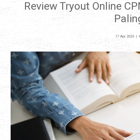
Review Tryout Online CP
Palin
17 Apr 2025
|
6