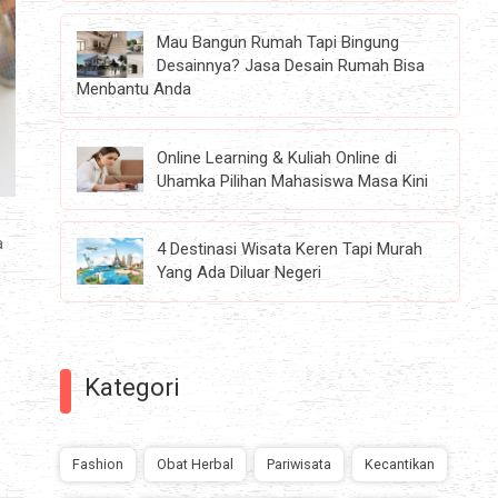
Mau Bangun Rumah Tapi Bingung
Desainnya? Jasa Desain Rumah Bisa
Menbantu Anda
Online Learning & Kuliah Online di
Uhamka Pilihan Mahasiswa Masa Kini
a
4 Destinasi Wisata Keren Tapi Murah
Yang Ada Diluar Negeri
Kategori
Fashion
Obat Herbal
Pariwisata
Kecantikan