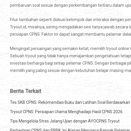
pembaruan soal sesuai dengan perkembangan terbaru dalam uji
Fitur tambahan seperti diskusi kelompok dan interaksi dengan pe
Tryout.id, misalnya, sering mengadakan sesi tanya jawab secara
persiapan CPNS. Faktor ini dapat sangat membantu pelamar dala
Mengingat persaingan yang semakin ketat, memilih tryout online
Sebuah tryout yang tidak hanya menajamkan pengetahuan tetapi
investasi berharga bagi setiap pelamar CPNS. Dengan berbagai pi
memilih yang paling sesuai dengan kebutuhan belajar masing-ma
Berita Terkait
Tes SKB CPNS: Rekomendasi Buku dan Latihan Soal Berdasarkan
Tryout CPNS: Persiapan Utama Menghadapi Hasil CPNS 2026
Tips Mengelola Stres Jelang Ujian dengan AYOCPNS Tryout
Perbedaan CPNS dan PPPK: Ini Alasan Mengapa Banyak Pelamar 