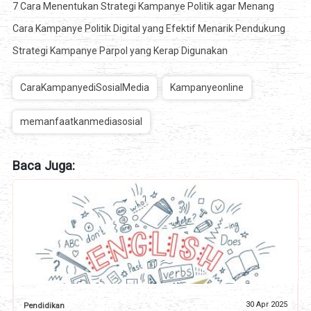
7 Cara Menentukan Strategi Kampanye Politik agar Menang
Cara Kampanye Politik Digital yang Efektif Menarik Pendukung
Strategi Kampanye Parpol yang Kerap Digunakan
CaraKampanyediSosialMedia
Kampanyeonline
memanfaatkanmediasosial
Baca Juga:
30 Apr 2025
Pendidikan