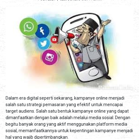
Dalam era digital seperti sekarang, kampanye online menjadi
salah satu strategi pemasaran yang efektif untuk mencapai
target audiens. Salah satu bentuk kampanye online yang dapat
dimanfaatkan dengan baik adalah melalui media sosial. Dengan
begitu banyak orang yang aktif menggunakan platform media
sosial, memanfaatkannya untuk kepentingan kampanye menjadi
hal yang wajib dipertimbangkan.