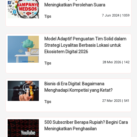
Meningkatkan Perolehan Suara
7 Jun 2024 |
1059
Tips
Model Adaptif Penguatan Tim Solid dalam
Strategi Loyalitas Berbasis Lokasi untuk
Ekosistem Digital 2026
28 Mei 2026 |
142
Tips
Bisnis di Era Digital: Bagaimana
Menghadapi Kompetisi yang Ketat?
27 Mar 2025 |
541
Tips
500 Subscriber Berapa Rupiah? Begini Cara
Meningkatkan Penghasilan