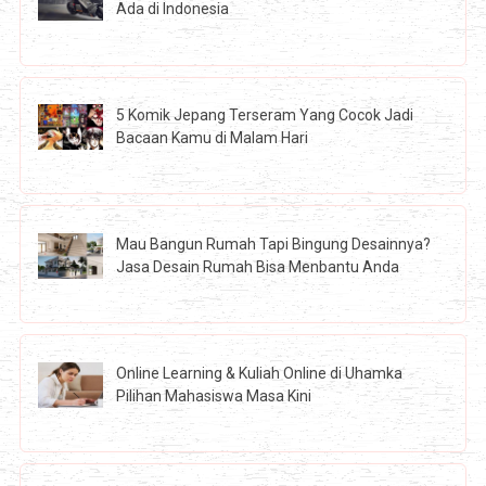
Ada di Indonesia
5 Komik Jepang Terseram Yang Cocok Jadi
Bacaan Kamu di Malam Hari
Mau Bangun Rumah Tapi Bingung Desainnya?
Jasa Desain Rumah Bisa Menbantu Anda
Online Learning & Kuliah Online di Uhamka
Pilihan Mahasiswa Masa Kini