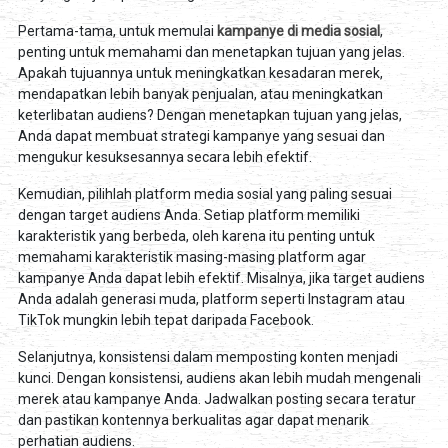
Pertama-tama, untuk memulai
kampanye di media sosial
,
penting untuk memahami dan menetapkan tujuan yang jelas.
Apakah tujuannya untuk meningkatkan kesadaran merek,
mendapatkan lebih banyak penjualan, atau meningkatkan
keterlibatan audiens? Dengan menetapkan tujuan yang jelas,
Anda dapat membuat strategi kampanye yang sesuai dan
mengukur kesuksesannya secara lebih efektif.
Kemudian, pilihlah platform media sosial yang paling sesuai
dengan target audiens Anda. Setiap platform memiliki
karakteristik yang berbeda, oleh karena itu penting untuk
memahami karakteristik masing-masing platform agar
kampanye Anda dapat lebih efektif. Misalnya, jika target audiens
Anda adalah generasi muda, platform seperti Instagram atau
TikTok mungkin lebih tepat daripada Facebook.
Selanjutnya, konsistensi dalam memposting konten menjadi
kunci. Dengan konsistensi, audiens akan lebih mudah mengenali
merek atau kampanye Anda. Jadwalkan posting secara teratur
dan pastikan kontennya berkualitas agar dapat menarik
perhatian audiens.