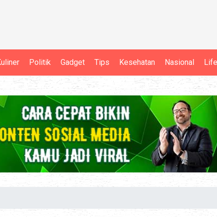
uliner
Politik
Gadget
Tips
Kesehatan
Nasional
Lif