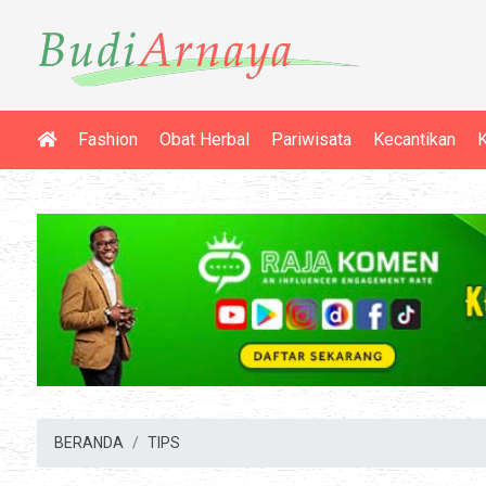
Fashion
Obat Herbal
Pariwisata
Kecantikan
K
BERANDA
TIPS