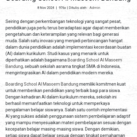
8 Nov 2024
|
976x
| Ditulis oleh :
Admin
Seiring dengan perkembangan teknologi yang sangat pesat,
pendidikan juga perlu terus beradaptasi agar dapat memberikan
pengetahuan dan keterampilan yang relevan bagi generasi
muda. Salah satu inovasi yang menjadi perbincangan hangat
dalam dunia pendidikan adalah implementasi kecerdasan buatan
(AI) dalam kurikulum. Studi kasus yang menarik untuk
diperhatikan adalah bagaimana
Boarding School Al Masoem
Bandung,
sebuah sekolah asrama tingkat SMA di Indonesia,
mengintegrasikan AI dalam pendidikan modern mereka.
Boarding School Al Masoem Bandung
memiliki komitmen kuat
untuk memberikan pendidikan yang terbaik bagi para siswa.
Dengan kehadiran AI dalam kurikulum mereka, sekolah ini
berhasil memanfaatkan teknologi untuk memperkaya
pengalaman belajar siswanya. Salah satu contoh implementasi
AI yang sukses adalah penggunaan sistem pembelajaran adaptif
yang mampu menyesuaikan materi pembelajaran sesuai dengan
kecepatan belajar masing-masing siswa. Dengan demikian,
setiap siswa dapat belajar sesuai dengan tingkat pemahaman