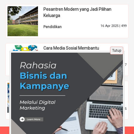
Pesantren Modern yang Jadi Pilihan
Keluarga
16 Apr 2025 |
499
Pendidikan
Cara Media Sosial Membantu
Tutup
Meningkatkan Brand Awareness Bisnis
8 Apr 2025 |
517
Tips
Bagaimana prospek kerja jurusan
Manajemen Bisnis Syariah dan beasiswa
unggulan?
13 Nov 2025 |
465
Pendidikan