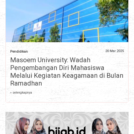
20 Mar 2025
Pendidikan
Masoem University: Wadah
Pengembangan Diri Mahasiswa
Melalui Kegiatan Keagamaan di Bulan
Ramadhan
» selengkapnya