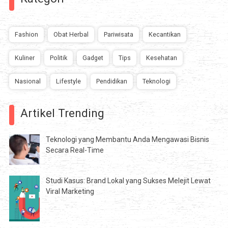
Fashion
Obat Herbal
Pariwisata
Kecantikan
Kuliner
Politik
Gadget
Tips
Kesehatan
Nasional
Lifestyle
Pendidikan
Teknologi
Artikel Trending
Teknologi yang Membantu Anda Mengawasi Bisnis
Secara Real-Time
Studi Kasus: Brand Lokal yang Sukses Melejit Lewat
Viral Marketing