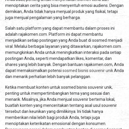
menciptakan cerita yang bisa menyentuh emosi audiens. Dengan
demikian, Anda tidak hanya menjual produk yang fisikal, tetapi
juga menjual pengalaman yang berharga.
Salah satu platform yang dapat membantu dalam proses ini
adalah rajakomen.com. Platform ini dapat membantu
menjadikan setiap postingan yang Anda buat di sosmed menjadi
viral. Melalui berbagai layanan yang ditawarkan, rajakomen.com
memungkinkan Anda untuk meningkatkan interaksi pada setiap
postingan Anda, seperti mendapatkan likes, komentar, dan
shares yang lebih banyak. Dengan bantuan rajakomen.com, Anda
dapat memaksimalkan potensi
sosmed bisnis souvenir unik
Anda
dan menarik perhatian lebih banyak pelanggan.
Ketika membuat konten untuk sosmed bisnis souvenir unik,
penting untuk mempertimbangkan tema yang sesuai dan
menarik. Misalnya, jika Anda menjual souvenir bertema lokal,
buatlah konten yang menceritakan tentang asal usul souvenir
tersebut dan keunikan yang dimilikinya. Ini tidak hanya
memberikan nilai lebih bagi produk Anda, tetapi juga
menciptakan keterikatan emosional dengan konsumen.