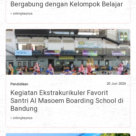
Bergabung dengan Kelompok Belajar
» selengkapnya
20 Jun 2024
Pendidikan
Kegiatan Ekstrakurikuler Favorit
Santri Al Masoem Boarding School di
Bandung
» selengkapnya