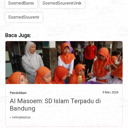
SosmedBisnis
SosmedSouvenirUnik
SosmedSouvenir
Baca Juga:
9 Mei 2024
Pendidikan
Al Masoem: SD Islam Terpadu di
Bandung
» selengkapnya