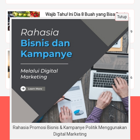
Wajib Tahu! Ini Dia 8 Buah yang Bisa Bantu
Tutup
Turunkan Kolesterol Tinggi
9 Apr 2021 |
1919
Obat Herbal
Apakah Overheating Dapat Mempercepat
Penurunan Performa Baterai MG S5 EV
dalam Jangka Panjang
18 Jun 2026 |
96
Tips
Beranda
Tentang Kami
Disclaimer
Rahasia Promosi Bisnis & Kampanye Politik Menggunakan
Digital Marketing
Copyright © BudiArnaya.com 2026 - All rights reserved