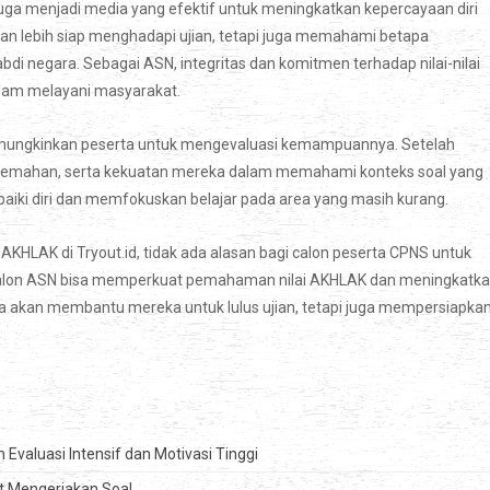
ga menjadi media yang efektif untuk meningkatkan kepercayaan diri
akan lebih siap menghadapi ujian, tetapi juga memahami betapa
bdi negara. Sebagai ASN, integritas dan komitmen terhadap nilai-nilai
lam melayani masyarakat.
ng memungkinkan peserta untuk mengevaluasi kemampuannya. Setelah
i kelemahan, serta kekuatan mereka dalam memahami konteks soal yang
aiki diri dan memfokuskan belajar pada area yang masih kurang.
KHLAK di Tryout.id, tidak ada alasan bagi calon peserta CPNS untuk
calon ASN bisa memperkuat pemahaman nilai AKHLAK dan meningkatk
ya akan membantu mereka untuk lulus ujian, tetapi juga mempersiapka
 Evaluasi Intensif dan Motivasi Tinggi
at Mengerjakan Soal