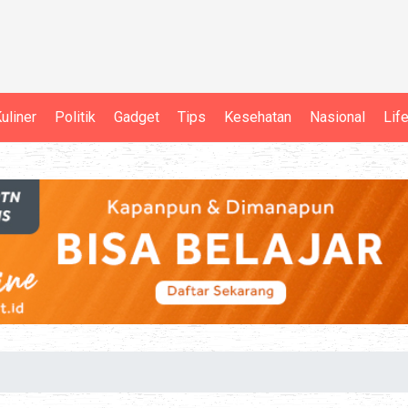
uliner
Politik
Gadget
Tips
Kesehatan
Nasional
Lif