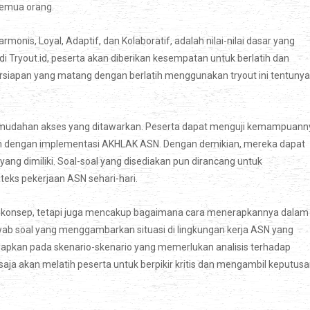
semua orang.
nis, Loyal, Adaptif, dan Kolaboratif, adalah nilai-nilai dasar yang
 di Tryout.id, peserta akan diberikan kesempatan untuk berlatih dan
rsiapan yang matang dengan berlatih menggunakan tryout ini tentunya
mudahan akses yang ditawarkan. Peserta dapat menguji kemampuann
tan dengan implementasi AKHLAK ASN. Dengan demikian, mereka dapat
yang dimiliki. Soal-soal yang disediakan pun dirancang untuk
eks pekerjaan ASN sehari-hari.
 konsep, tetapi juga mencakup bagaimana cara menerapkannya dalam
njawab soal yang menggambarkan situasi di lingkungan kerja ASN yang
hadapkan pada skenario-skenario yang memerlukan analisis terhadap
u saja akan melatih peserta untuk berpikir kritis dan mengambil keputus