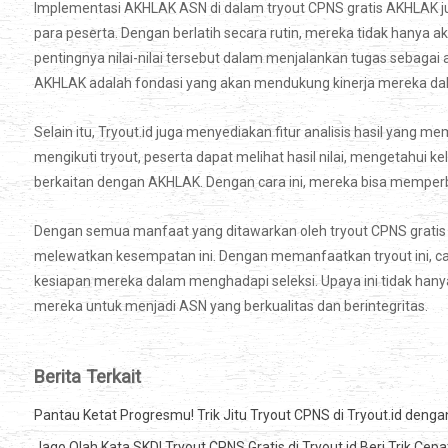
Implementasi AKHLAK ASN di dalam tryout CPNS gratis AKHLAK ju
para peserta. Dengan berlatih secara rutin, mereka tidak hanya 
pentingnya nilai-nilai tersebut dalam menjalankan tugas sebagai a
AKHLAK adalah fondasi yang akan mendukung kinerja mereka da
Selain itu, Tryout.id juga menyediakan fitur analisis hasil ya
mengikuti tryout, peserta dapat melihat hasil nilai, mengetahu
berkaitan dengan AKHLAK. Dengan cara ini, mereka bisa memperb
Dengan semua manfaat yang ditawarkan oleh tryout CPNS gratis A
melewatkan kesempatan ini. Dengan memanfaatkan tryout ini, 
kesiapan mereka dalam menghadapi seleksi. Upaya ini tidak han
mereka untuk menjadi ASN yang berkualitas dan berintegritas.
Berita Terkait
Pantau Ketat Progresmu! Trik Jitu Tryout CPNS di Tryout.id dengan
Jago Olah Kata SKD! Tryout CPNS Gratis di Tryout.id Beri Trik Cep