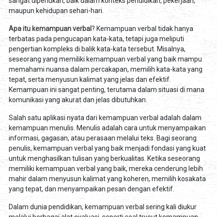
sangat diperlukan, baik dalam konteks pendidikan, pekerjaan,
maupun kehidupan sehari-hari.
Apa itu kemampuan verbal
? Kemampuan verbal tidak hanya
terbatas pada pengucapan kata-kata, tetapi juga meliputi
pengertian kompleks di balik kata-kata tersebut. Misalnya,
seseorang yang memiliki kemampuan verbal yang baik mampu
memahami nuansa dalam percakapan, memilih kata-kata yang
tepat, serta menyusun kalimat yang jelas dan efektif.
Kemampuan ini sangat penting, terutama dalam situasi di mana
komunikasi yang akurat dan jelas dibutuhkan.
Salah satu aplikasi nyata dari kemampuan verbal adalah dalam
kemampuan menulis. Menulis adalah cara untuk menyampaikan
informasi, gagasan, atau perasaan melalui teks. Bagi seorang
penulis, kemampuan verbal yang baik menjadi fondasi yang kuat
untuk menghasilkan tulisan yang berkualitas. Ketika seseorang
memiliki kemampuan verbal yang baik, mereka cenderung lebih
mahir dalam menyusun kalimat yang koheren, memilih kosakata
yang tepat, dan menyampaikan pesan dengan efektif.
Dalam dunia pendidikan, kemampuan verbal sering kali diukur
melalui berbagai alat evaluasi, seperti soal tryout kemampuan