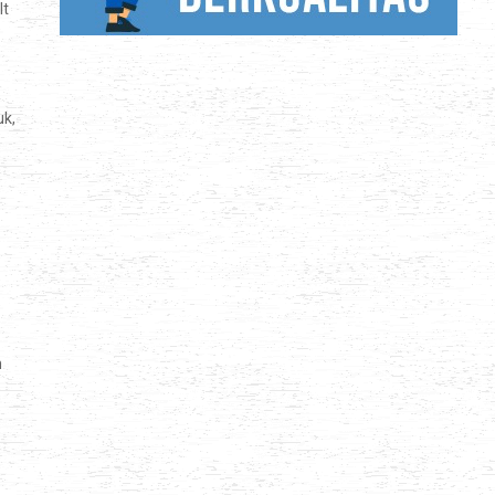
lt
uk,
n