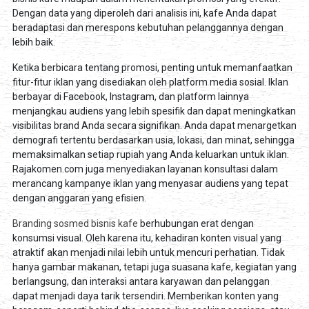
Dengan data yang diperoleh dari analisis ini, kafe Anda dapat
beradaptasi dan merespons kebutuhan pelanggannya dengan
lebih baik.
Ketika berbicara tentang promosi, penting untuk memanfaatkan
fitur-fitur iklan yang disediakan oleh platform media sosial. Iklan
berbayar di Facebook, Instagram, dan platform lainnya
menjangkau audiens yang lebih spesifik dan dapat meningkatkan
visibilitas brand Anda secara signifikan. Anda dapat menargetkan
demografi tertentu berdasarkan usia, lokasi, dan minat, sehingga
memaksimalkan setiap rupiah yang Anda keluarkan untuk iklan.
Rajakomen.com juga menyediakan layanan konsultasi dalam
merancang kampanye iklan yang menyasar audiens yang tepat
dengan anggaran yang efisien.
Branding sosmed bisnis kafe
berhubungan erat dengan
konsumsi visual. Oleh karena itu, kehadiran konten visual yang
atraktif akan menjadi nilai lebih untuk mencuri perhatian. Tidak
hanya gambar makanan, tetapi juga suasana kafe, kegiatan yang
berlangsung, dan interaksi antara karyawan dan pelanggan
dapat menjadi daya tarik tersendiri. Memberikan konten yang