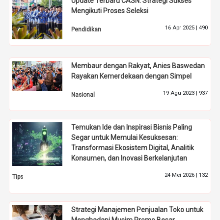
Update Terbaru CASN: Strategi Sukses
Mengikuti Proses Seleksi
16 Apr 2025 |
490
Pendidikan
Membaur dengan Rakyat, Anies Baswedan
Rayakan Kemerdekaan dengan Simpel
19 Agu 2023 |
937
Nasional
Temukan Ide dan Inspirasi Bisnis Paling
Segar untuk Memulai Kesuksesan:
Transformasi Ekosistem Digital, Analitik
Konsumen, dan Inovasi Berkelanjutan
24 Mei 2026 |
132
Tips
Strategi Manajemen Penjualan Toko untuk