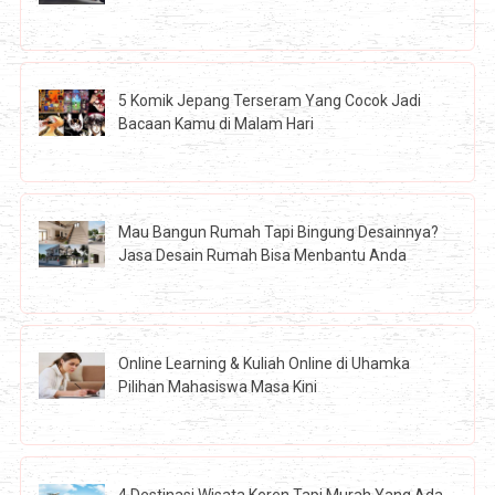
5 Komik Jepang Terseram Yang Cocok Jadi
Bacaan Kamu di Malam Hari
Mau Bangun Rumah Tapi Bingung Desainnya?
Jasa Desain Rumah Bisa Menbantu Anda
Online Learning & Kuliah Online di Uhamka
Pilihan Mahasiswa Masa Kini