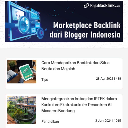
Cara Mendapatkan Backlink dari Situs
Berita dan Majalah
28 Apr 2025 |
488
Tips
Mengintegrasikan Imtaq dan IPTEK dalam
Kurikulum Ekstrakurikuler Pesantren Al
Masoem Bandung
3 Jun 2024 |
1015
Pendidikan