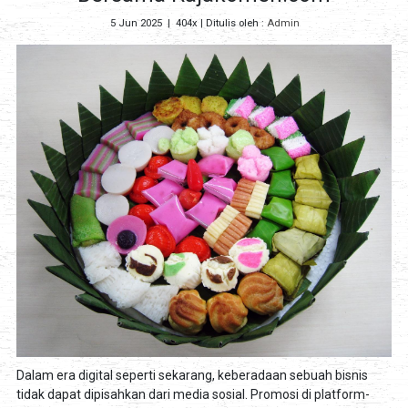
5 Jun 2025
|
404x
| Ditulis oleh :
Admin
Dalam era digital seperti sekarang, keberadaan sebuah bisnis
tidak dapat dipisahkan dari media sosial. Promosi di platform-