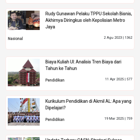
Rudy Gunawan Pelaku TPPU Sekolah Bisnis,
Akhirnya Diringkus oleh Kepolisian Metro
Jaya
2 Agu 2023 |
1362
Nasional
Biaya Kuliah UI: Analisis Tren Biaya dari
Tahun ke Tahun
11 Apr 2025 |
577
Pendidikan
Kurikulum Pendidikan di Akmil AL: Apa yang
Dipelajari?
19 Mar 2025 |
759
Pendidikan