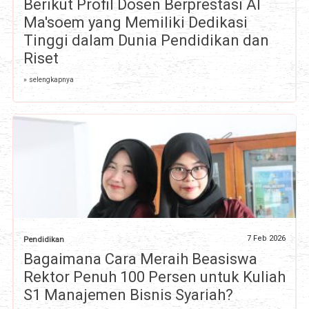
Berikut Profil Dosen Berprestasi Al
Ma'soem yang Memiliki Dedikasi
Tinggi dalam Dunia Pendidikan dan
Riset
» selengkapnya
7 Feb 2026
Pendidikan
Bagaimana Cara Meraih Beasiswa
Rektor Penuh 100 Persen untuk Kuliah
S1 Manajemen Bisnis Syariah?