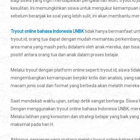
Bagi siswa yang ingin mendapatkan pengalaman lebih, tryout.id j
kesulitan. Ini memungkinkan siswa untuk mengukur kemampuan me
sebelum beranjak ke soal yang lebih sulit, ini akan membantu m
Tryout online bahasa Indonesia UNBK
tidak hanya bermanfaat untu
tryout.id, orang tua dapat dengan mudah memantau perkembangan 
area mana yang masih perlu didalami oleh anak mereka, dan bisa
positif antara orang tua dan anak dalam proses belajar.
Melalui tryout dengan platform online seperti tryout.id, siswa ti
mengembangkan kemampuan berpikir kritis dan analisis, yang sa
macam jenis soal dan format yang berbeda akan melatih mereka u
Saat mendekati waktu ujian, setiap detik sangat berharga. Sisw
Dengan menggunakan tryout online bahasa Indonesia UNBK, mere
Melalui latihan yang konsisten dan strategi belajar yang baik yang
maksimal pada hari H.
Akhirnya, persiapan yang matang melalui tryout online bahasa I