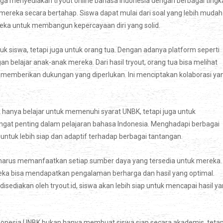
uga menyediakan tryout online bahasa Indonesia dengan berbagai tingk
reka secara bertahap. Siswa dapat mulai dari soal yang lebih mudah
ereka untuk membangun kepercayaan diri yang solid.
k siswa, tetapi juga untuk orang tua. Dengan adanya platform seperti
belajar anak-anak mereka. Dari hasil tryout, orang tua bisa melihat
 memberikan dukungan yang diperlukan. Ini menciptakan kolaborasi ya
dak hanya belajar untuk memenuhi syarat UNBK, tetapi juga untuk
ngat penting dalam pelajaran bahasa Indonesia. Menghadapi berbagai
ntuk lebih siap dan adaptif terhadap berbagai tantangan.
a harus memanfaatkan setiap sumber daya yang tersedia untuk mereka.
ka bisa mendapatkan pengalaman berharga dan hasil yang optimal.
 disediakan oleh tryout.id, siswa akan lebih siap untuk mencapai hasil y
ndonesia UNBK bukan hanya membuat siswa siap secara akademis, tetap