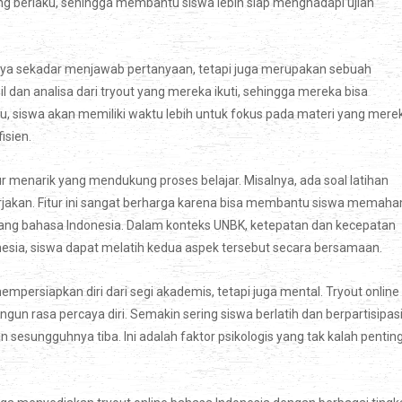
ang berlaku, sehingga membantu siswa lebih siap menghadapi ujian
hanya sekadar menjawab pertanyaan, tetapi juga merupakan sebuah
il dan analisa dari tryout yang mereka ikuti, sehingga mereka bisa
tu, siswa akan memiliki waktu lebih untuk fokus pada materi yang mere
isien.
r menarik yang mendukung proses belajar. Misalnya, ada soal latihan
rjakan. Fitur ini sangat berharga karena bisa membantu siswa memaha
g bahasa Indonesia. Dalam konteks UNBK, ketepatan dan kecepatan
esia, siswa dapat melatih kedua aspek tersebut secara bersamaan.
persiapkan diri dari segi akademis, tetapi juga mental. Tryout online
un rasa percaya diri. Semakin sering siswa berlatih dan berpartisipas
 sesungguhnya tiba. Ini adalah faktor psikologis yang tak kalah pentin