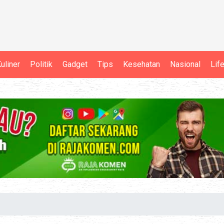
uliner
Politik
Gadget
Tips
Kesehatan
Nasional
Lif