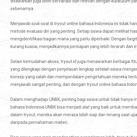
ditawarkan juga lebih bervariasi dan relevan dengan kurikulum y
sebenarnya.
Menjawab soal-soal di tryout online bahasa Indonesia ini tidak 
metode evaluasi diri yang penting. Setiap siswa dapat melihat has
mengidentifikasi bagian mana yang perlu diperbaiki. Dengan begi
kurang kuasai, menjadikannya persiapan yang lebih terarah dan ef
Selain kemudahan akses, tryout.id juga menawarkan berbagai fitu
yang dilengkapi dengan penjelasan lengkap setelah siswa menge
konsep yang salah dan memperdalam pengetahuan mereka tentan
menjawab sangat penting, dan dengan tryout online bahasa Indon
Dalam menghadapi UNBK, penting bagi siswa untuk tidak hanya mem
bahasa Indonesia UNBK bisa menjadi alat yang baik untuk membang
dalam tryout, mereka akan merasa lebih siap dan tenang saat ujian
daripada pemahaman materi.