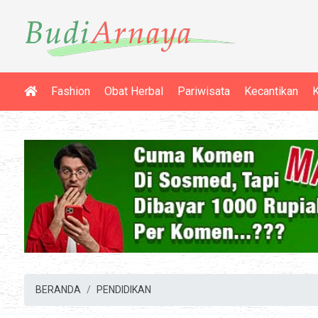
Fashion
Obat Herbal
Pariwisata
Kecantikan
K
BERANDA
PENDIDIKAN