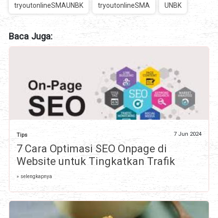
tryoutonlineSMAUNBK
tryoutonlineSMA
UNBK
Baca Juga:
7 Jun 2024
Tips
7 Cara Optimasi SEO Onpage di
Website untuk Tingkatkan Trafik
» selengkapnya