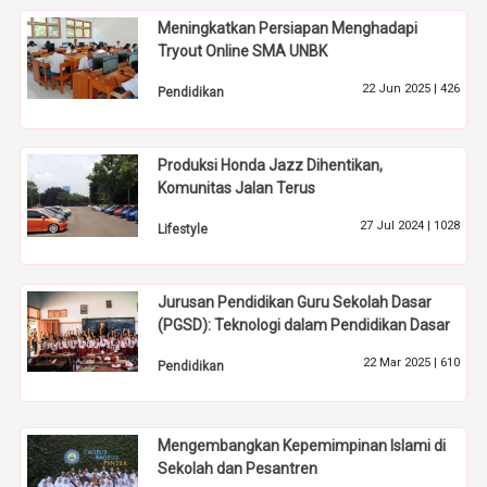
Meningkatkan Persiapan Menghadapi
Tryout Online SMA UNBK
22 Jun 2025 |
426
Pendidikan
Produksi Honda Jazz Dihentikan,
Komunitas Jalan Terus
27 Jul 2024 |
1028
Lifestyle
Jurusan Pendidikan Guru Sekolah Dasar
(PGSD): Teknologi dalam Pendidikan Dasar
22 Mar 2025 |
610
Pendidikan
Mengembangkan Kepemimpinan Islami di
Sekolah dan Pesantren