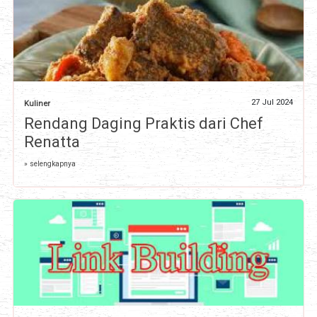
27 Jul 2024
Kuliner
Rendang Daging Praktis dari Chef
Renatta
» selengkapnya