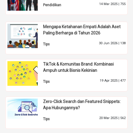
14 Mar 2025 |
755
Pendidikan
Mengapa Ketahanan Empati Adalah Aset
Paling Berharga di Tahun 2026
30 Jun 2026 |
138
Tips
TikTok & Komunitas Brand: Kombinasi
Ampuh untuk Bisnis Kekinian
19 Apr 2025 |
477
Tips
Zero-Click Search dan Featured Snippets:
Apa Hubungannya?
20 Mar 2025 |
562
Tips