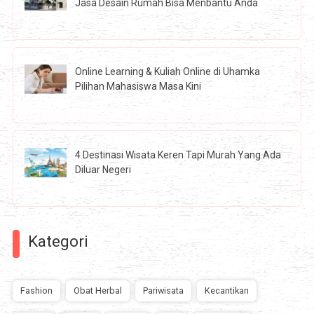
Jasa Desain Rumah Bisa Menbantu Anda
Online Learning & Kuliah Online di Uhamka
Pilihan Mahasiswa Masa Kini
4 Destinasi Wisata Keren Tapi Murah Yang Ada
Diluar Negeri
Kategori
Fashion
Obat Herbal
Pariwisata
Kecantikan