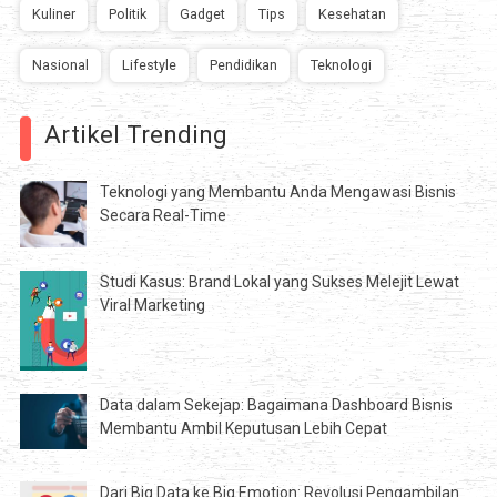
Kuliner
Politik
Gadget
Tips
Kesehatan
Nasional
Lifestyle
Pendidikan
Teknologi
Artikel Trending
Teknologi yang Membantu Anda Mengawasi Bisnis
Secara Real-Time
Studi Kasus: Brand Lokal yang Sukses Melejit Lewat
Viral Marketing
Data dalam Sekejap: Bagaimana Dashboard Bisnis
Membantu Ambil Keputusan Lebih Cepat
Dari Big Data ke Big Emotion: Revolusi Pengambilan