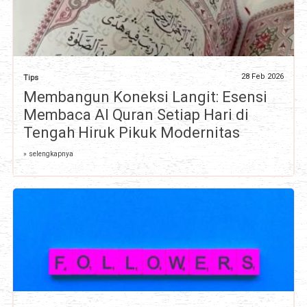
28 Feb 2026
Tips
Membangun Koneksi Langit: Esensi
Membaca Al Quran Setiap Hari di
Tengah Hiruk Pikuk Modernitas
» selengkapnya