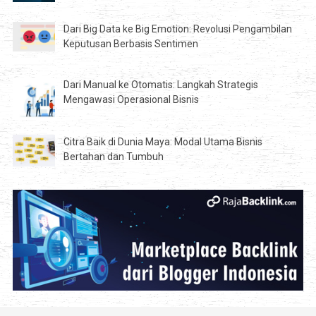
Dari Big Data ke Big Emotion: Revolusi Pengambilan
Keputusan Berbasis Sentimen
Dari Manual ke Otomatis: Langkah Strategis
Mengawasi Operasional Bisnis
Citra Baik di Dunia Maya: Modal Utama Bisnis
Bertahan dan Tumbuh