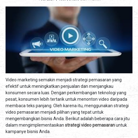
Video marketing semakin menjadi strategi pemasaran yang
efektif untuk meningkatkan penjualan dan menjangkau
konsumen secara luas. Dengan perkembangan teknologi yang
pesat, konsumen lebih tertarik untuk menonton video daripada
membaca teks panjang. Oleh karena itu, menggunakan strategi
video pemasaran menjadi pilihan yang tepat untuk
mengembangkan bisnis Anda. Berikut adalah beberapa cara jitu
dalam mengimplementasikan
strategi video pemasaran
untuk
kampanye bisnis Anda.