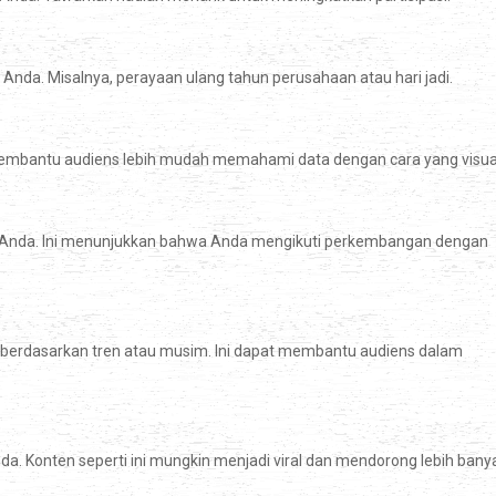
 Anda. Misalnya, perayaan ulang tahun perusahaan atau hari jadi.
ni membantu audiens lebih mudah memahami data dengan cara yang visua
tri Anda. Ini menunjukkan bahwa Anda mengikuti perkembangan dengan
berdasarkan tren atau musim. Ini dapat membantu audiens dalam
a. Konten seperti ini mungkin menjadi viral dan mendorong lebih bany