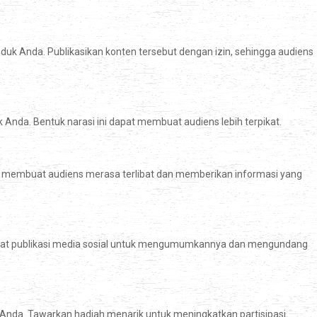
duk Anda. Publikasikan konten tersebut dengan izin, sehingga audiens
Anda. Bentuk narasi ini dapat membuat audiens lebih terpikat.
i membuat audiens merasa terlibat dan memberikan informasi yang
uat publikasi media sosial untuk mengumumkannya dan mengundang
Anda. Tawarkan hadiah menarik untuk meningkatkan partisipasi.