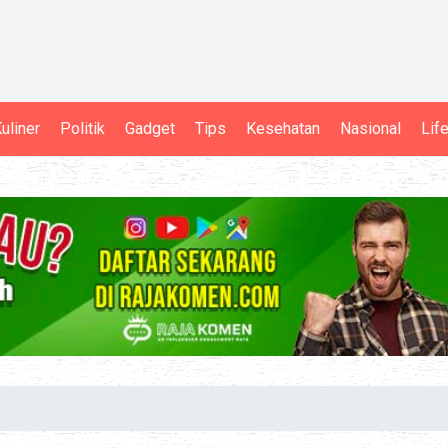
uliner
Politik
Gadget
Tips
Kesehatan
Nasional
Lif