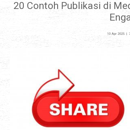
20 Contoh Publikasi di Me
Eng
10 Apr 2025
|
7