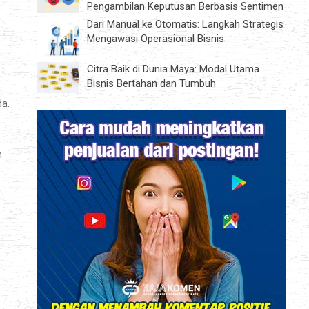
Pengambilan Keputusan Berbasis Sentimen
Dari Manual ke Otomatis: Langkah Strategis
Mengawasi Operasional Bisnis
Citra Baik di Dunia Maya: Modal Utama
Bisnis Bertahan dan Tumbuh
da.
h