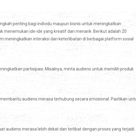
i langkah penting bagi individu maupun bisnis untuk meningkatkan
k menemukan ide-ide yang kreatif dan menarik. Berikut adalah 20
eningkatkan interaksi dan keterlibatan di berbagai platform sosial
ingkatkan partisipasi. Misalnya, minta audiens untuk memilih produk
at membantu audiens merasa terhubung secara emosional. Pastikan unt
uat audiens merasa lebih dekat dan terlibat dengan proses yang terjadi.