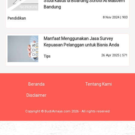
Studi Kasus di Boarding School Al Masoem
Bandung
8 Nov 2024 |
903
Pendidikan
Manfaat Menggunakan Jasa Survey
Kepuasan Pelanggan untuk Bisnis Anda
26 Apr 2025 |
571
Tips
Beranda
Tentang Kami
Disclaimer
Copyright © BudiArnaya.com 2026 - All rights reserved