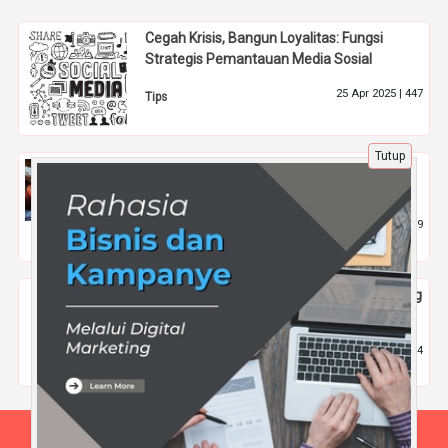
Cegah Krisis, Bangun Loyalitas: Fungsi
Strategis Pemantauan Media Sosial
25 Apr 2025 |
447
Tips
Tutup
5 Restoran Terkenal di Dunia yang Harus
Dikunjungi Oleh Pencinta Kuliner
30 Okt 2023 |
1949
Kuliner
Ada Berapa Jenis Strategi Pemasaran yang
Paling Cocok untuk Bisnis Jasa?
19 Mar 2025 |
704
Tips
Beranda
Tentang Kami