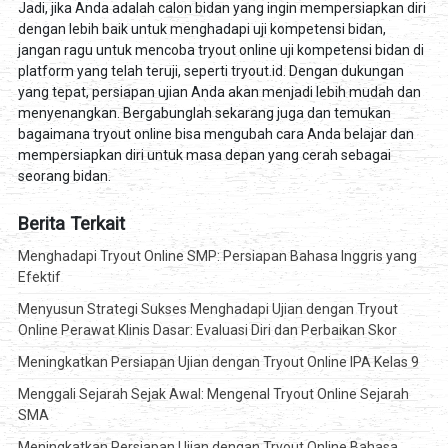
Jadi, jika Anda adalah calon bidan yang ingin mempersiapkan diri
dengan lebih baik untuk menghadapi uji kompetensi bidan,
jangan ragu untuk mencoba tryout online uji kompetensi bidan di
platform yang telah teruji, seperti tryout.id. Dengan dukungan
yang tepat, persiapan ujian Anda akan menjadi lebih mudah dan
menyenangkan. Bergabunglah sekarang juga dan temukan
bagaimana tryout online bisa mengubah cara Anda belajar dan
mempersiapkan diri untuk masa depan yang cerah sebagai
seorang bidan.
Berita Terkait
Menghadapi Tryout Online SMP: Persiapan Bahasa Inggris yang
Efektif
Menyusun Strategi Sukses Menghadapi Ujian dengan Tryout
Online Perawat Klinis Dasar: Evaluasi Diri dan Perbaikan Skor
Meningkatkan Persiapan Ujian dengan Tryout Online IPA Kelas 9
Menggali Sejarah Sejak Awal: Mengenal Tryout Online Sejarah
SMA
Meningkatkan Persiapan Ujian dengan Tryout Online Bahasa