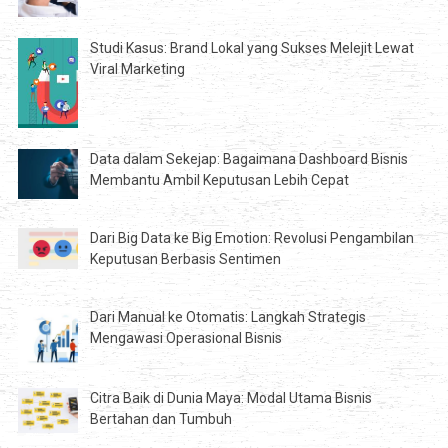
Studi Kasus: Brand Lokal yang Sukses Melejit Lewat
Viral Marketing
Data dalam Sekejap: Bagaimana Dashboard Bisnis
Membantu Ambil Keputusan Lebih Cepat
Dari Big Data ke Big Emotion: Revolusi Pengambilan
Keputusan Berbasis Sentimen
Dari Manual ke Otomatis: Langkah Strategis
Mengawasi Operasional Bisnis
Citra Baik di Dunia Maya: Modal Utama Bisnis
Bertahan dan Tumbuh