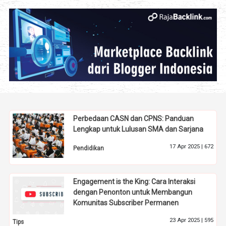
Perbedaan CASN dan CPNS: Panduan
Lengkap untuk Lulusan SMA dan Sarjana
17 Apr 2025 |
672
Pendidikan
Engagement is the King: Cara Interaksi
dengan Penonton untuk Membangun
Komunitas Subscriber Permanen
23 Apr 2025 |
595
Tips