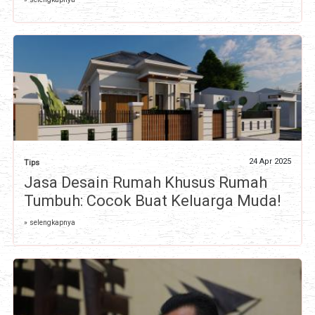
24 Apr 2025
Tips
Jasa Desain Rumah Khusus Rumah
Tumbuh: Cocok Buat Keluarga Muda!
» selengkapnya