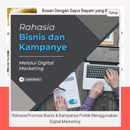
Bosan Dengan Sayur Bayam yang Biasa?
Tutup
Coba Saja Resep Sayur Bayam Kuah Pedas
dari Omela
15 Jan 2022 |
2356
Kuliner
Kelas TOEFL Kilat: Raih Skor Tinggi dalam
30 Hari
20 Apr 2025 |
465
Pendidikan
Beranda
Tentang Kami
Disclaimer
Rahasia Promosi Bisnis & Kampanye Politik Menggunakan
Digital Marketing
Copyright © BudiArnaya.com 2026 - All rights reserved