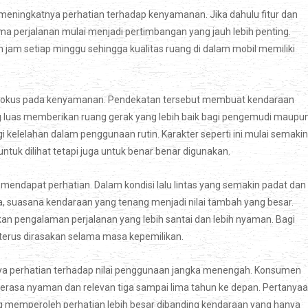
meningkatnya perhatian terhadap kenyamanan. Jika dahulu fitur dan
ama perjalanan mulai menjadi pertimbangan yang jauh lebih penting.
am setiap minggu sehingga kualitas ruang di dalam mobil memiliki
rfokus pada kenyamanan. Pendekatan tersebut membuat kendaraan
ng luas memberikan ruang gerak yang lebih baik bagi pengemudi maupu
elelahan dalam penggunaan rutin. Karakter seperti ini mulai semakin
tuk dilihat tetapi juga untuk benar benar digunakan.
mendapat perhatian. Dalam kondisi lalu lintas yang semakin padat dan
a, suasana kendaraan yang tenang menjadi nilai tambah yang besar.
an pengalaman perjalanan yang lebih santai dan lebih nyaman. Bagi
terus dirasakan selama masa kepemilikan.
nya perhatian terhadap nilai penggunaan jangka menengah. Konsumen
 terasa nyaman dan relevan tiga sampai lima tahun ke depan. Pertanya
 memperoleh perhatian lebih besar dibanding kendaraan yang hanya