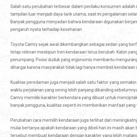
Salah satu perubahan terbesar dalam perilaku konsumen adalah 
tampilan luar menjadi daya tarik utama, saat ini pengalaman sel
Banyak pengguna menyadari bahwa kendaraan digunakan berjam j
pengaruh nyata terhadap keseharian.
Toyota Camry sejak awal dikembangkan sebagai sedan yang be
tetap relevan meskipun tren kendaraan terus berubah. Kabin ya
penumpang. Posisi duduk yang ergonomis membantu mengurangi k
dihargai karena masyarakat tidak lagi hanya membeli kendaraan un
Kualitas peredaman juga menjadi salah satu faktor yang semakin 
waktu perjalanan yang sering lebih panjang dibanding sebelumny
Camry memiliki karakter berkendara yang dibuat untuk menciptak
banyak pengguna, kualitas seperti ini memberikan manfaat yang 
Perubahan cara memilih kendaraan juga terlihat dari meningkat
mulai bertanya apakah kendaraan yang dibeli hari ini masih akan
tersebut membuat kendaraan dengan karakter yang lebih matang