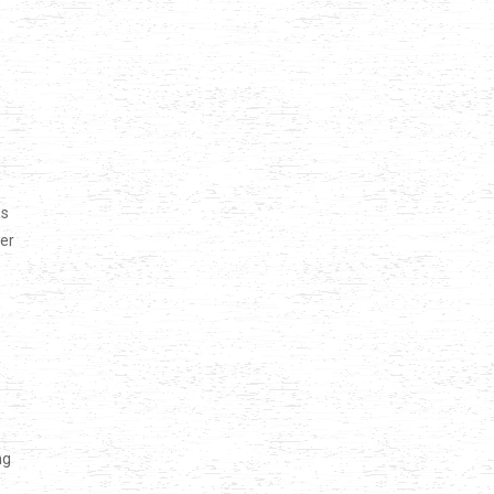
as
ter
ng