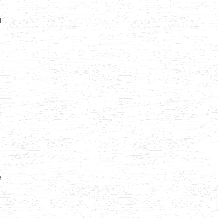
f.
a
u