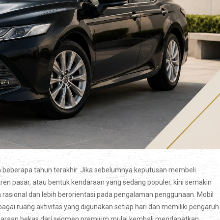
beberapa tahun terakhir. Jika sebelumnya keputusan membeli
tren pasar, atau bentuk kendaraan yang sedang populer, kini semakin
asional dan lebih berorientasi pada pengalaman penggunaan. Mobil
ebagai ruang aktivitas yang digunakan setiap hari dan memiliki pengaruh
araan bekas dari segmen premium mulai kembali mendapatkan