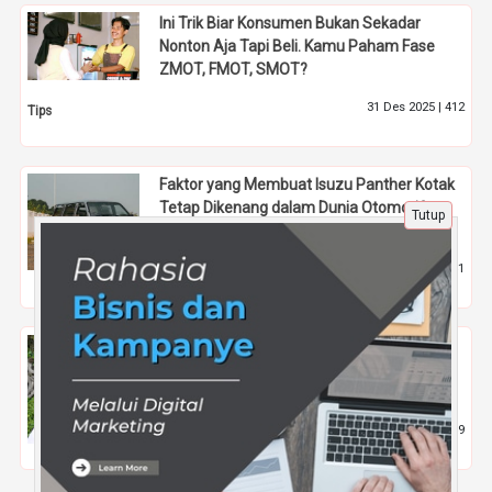
Ini Trik Biar Konsumen Bukan Sekadar
Nonton Aja Tapi Beli. Kamu Paham Fase
ZMOT, FMOT, SMOT?
31 Des 2025 |
412
Tips
Faktor yang Membuat Isuzu Panther Kotak
Tetap Dikenang dalam Dunia Otomotif
Tutup
Indonesia
27 Jun 2026 |
141
Tips
Biaya Kuliah Digital Bisnis S1 Hanya 5 Juta
Per Semester Di Universitas Terbaik Di
Bandung Timur
3 Jan 2026 |
449
Pendidikan