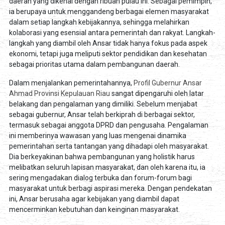
daerah yang dikenal dengan ribuan pulau ini. Sebagai pemimpin,
ia berupaya untuk menggandeng berbagai elemen masyarakat
dalam setiap langkah kebijakannya, sehingga melahirkan
kolaborasi yang esensial antara pemerintah dan rakyat. Langkah-
langkah yang diambil oleh Ansar tidak hanya fokus pada aspek
ekonomi, tetapi juga meliputi sektor pendidikan dan kesehatan
sebagai prioritas utama dalam pembangunan daerah.
Dalam menjalankan pemerintahannya,
Profil Gubernur Ansar
Ahmad Provinsi Kepulauan Riau
sangat dipengaruhi oleh latar
belakang dan pengalaman yang dimiliki. Sebelum menjabat
sebagai gubernur, Ansar telah berkiprah di berbagai sektor,
termasuk sebagai anggota DPRD dan pengusaha. Pengalaman
ini memberinya wawasan yang luas mengenai dinamika
pemerintahan serta tantangan yang dihadapi oleh masyarakat.
Dia berkeyakinan bahwa pembangunan yang holistik harus
melibatkan seluruh lapisan masyarakat, dan oleh karena itu, ia
sering mengadakan dialog terbuka dan forum-forum bagi
masyarakat untuk berbagi aspirasi mereka. Dengan pendekatan
ini, Ansar berusaha agar kebijakan yang diambil dapat
mencerminkan kebutuhan dan keinginan masyarakat.