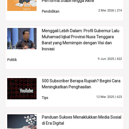
Performa Stabil hingga Akhir
2 Mei 2026 |
214
Pendidikan
Menggali Lebih Dalam: Profil Gubernur Lalu
Muhamad Iqbal Provinsi Nusa Tenggara
Barat yang Memimpin dengan Visi dan
Inovasi
9 Jun 2025 |
422
Politik
500 Subscriber Berapa Rupiah? Begini Cara
Meningkatkan Penghasilan
12 Mar 2025 |
623
Tips
Panduan Sukses Menaklukkan Media Sosial
di Era Digital