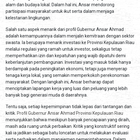
alam dan budaya lokal. Dalam hal ini, Ansar mendorong
partisipasi masyarakat untuk ikut serta dalam menjaga
kelestarian lingkungan.
Salah satu aspek menarik dari profil Gubernur Ansar Ahmad
adalah kemampuannya dalam menjalin kemitraan dengan sektor
swasta. Ia berupaya menarik investasi ke Provinsi Kepulauan Riau
melalui regulasi yang ramah untuk investor, sekaligus tetap
memperhatikan izin dan kepatuhan yang wajib dipatuhi demi
keberlanjutan pembangunan. Investasi yang masuk tidak hanya
berdampak pada peningkatan ekonomi, tetapi juga menyerap
tenaga kerja lokal, yang semakin memperkokoh perekonomian
masyarakat. Dengan langkah ini, Ansar berharap dapat
menciptakan lapangan kerja yang luas dan peluang yang lebih
banyak bagi generasi muda di daerahnya.
Tentu saja, setiap kepemimpinan tidak lepas dari tantangan dan
kritik.
Profil Gubernur Ansar Ahmad Provinsi Kepulauan Riau
menunjukkan bahwa meskipun banyak pencapaian yang diraih,
masih ada ruang untuk perbaikan. Kritik yang konstruktif sering
kali ia jadikan sebagai batu loncatan untuk melakukan evaluasi
serta perbaikan dalam manajemen pemerintahannya. Dalam