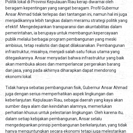
Politik lokal di Provinsi Kepulauan Riau kerap diwarnai oleh
beragam kepentingan yang sangat beragam. Profil Gubernur
Ansar Ahmad tidak terlepas dari tantangan ini, namun hal ini juga
menjadikannya lebih tangkas dalam meramu strategi politik yang
efektif. Mengedepankan transparansi dan akuntabilitas dalam
pemerintahan, ia berupaya untuk membangun kepercayaan
publik melalui berbagai program pembangunan yang meski
ambisius, tetap realistis dan dapat dilaksanakan. Pembangunan
infrastruktur, misalnya, menjadi salah satu fokus utama yang
ditegaskannya. Ansar menyadari bahwa infrastruktur yang baik
akan membuka akses dan memperlancar pergerakan barang
dan jasa, yang pada akhirnya diharapkan dapat mendorong
ekonomi lokal.
Tidak hanya sebatas pembangunan fisik, Gubernur Ansar Ahmad
juga dengan serius memperhatikan aspek lingkungan dan
keberlanjutan. Kepulauan Riau, sebagai daerah yang kaya akan
sumber daya alam dan keindahan alamnya, memerlukan
perhatian khusus untuk pelestarian lingkungan. Oleh karena itu,
dalam setiap kebijakan pembangunan, Ansar selalu
mengedepankan prinsip pembangunan berkelanjutan, yang tidak
hanya menguntungkan secara ekonomi tetapi juga melestarikan