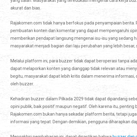
yang salah. Masyarakat yang teredukasi mengenai cara kerja buzz
akurat dan bias.
Rajakomen.com tidak hanya berfokus pada penyampaian berita. Pl
pembuatan konten dan komentar yang dapat mempengaruhi opini pu
memberikan pendapat langsung mengenai isu-isu yang sedang hang
masyarakat menjadi bagian dari laju perubahan yang lebih besar, 
Melalui platform ini, para buzzer tidak dapat beroperasi tanpa 
dapat melaporkan konten yang dianggap tidak relevan atau menye
begitu, masyarakat dapat lebih kritis dalam menerima informasi,
oleh buzzer.
Kehadiran buzzer dalam Pilkada 2029 tidak dapat dipandang se
opini publik, baik positif maupun negatif. Oleh karena itu, penting
Rajakomen.com bukan hanya sekadar platform berita, tetapi ju
informasi yang tepat. Dengan demikian, pengguna diharapkan dapa
Mengakhiri pembahasan ini, dapat dipastikan bahwa
buzzer dan o