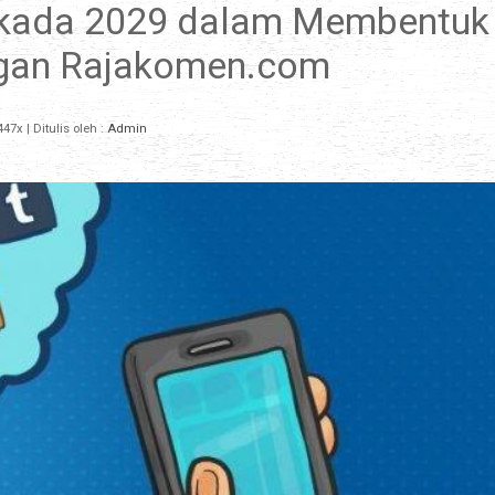
ilkada 2029 dalam Membentuk
ngan Rajakomen.com
447x
| Ditulis oleh :
Admin