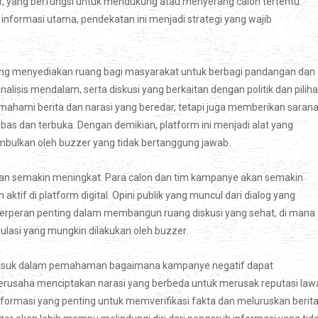
zer, yang berfungsi untuk mendukung atau menyerang calon tertentu.
formasi utama, pendekatan ini menjadi strategi yang wajib
yang menyediakan ruang bagi masyarakat untuk berbagi pandangan dan
nalisis mendalam, serta diskusi yang berkaitan dengan politik dan pilih
ami berita dan narasi yang beredar, tetapi juga memberikan saran
s dan terbuka. Dengan demikian, platform ini menjadi alat yang
bulkan oleh buzzer yang tidak bertanggung jawab.
akan semakin meningkat. Para calon dan tim kampanye akan semakin
if di platform digital. Opini publik yang muncul dari dialog yang
erperan penting dalam membangun ruang diskusi yang sehat, di mana
lasi yang mungkin dilakukan oleh buzzer.
asuk dalam pemahaman bagaimana kampanye negatif dapat
rusaha menciptakan narasi yang berbeda untuk merusak reputasi law
informasi yang penting untuk memverifikasi fakta dan meluruskan berit