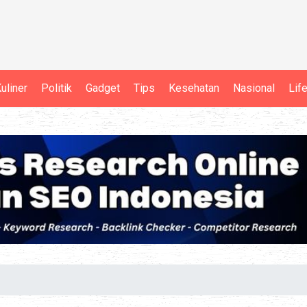
uliner
Politik
Gadget
Tips
Kesehatan
Nasional
Lif