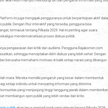
er akan lebih mampu melindungi diri dari pengaruh informasi yang tid
atform ini juga mengajak penggunanya untuk berpartisipasi aktif dal
blik. Dengan fitur interaktif yang tersedia, pengguna bisa
at, termasuk tentang Pilkada 2029. Hal ini penting agar suara
sekaligus mendemokratisasi proses diskusi politik.
adanya pengawasan dan kritik dari audiens. Pengguna Rajakomen.com
satkan, sehingga menciptakan iklim diskusi yang lebih sehat. Dengan
 dan berusaha memahami motivasi di balik setiap narasi yang dibangun
belah mata. Mereka memiliki pengaruh yang besar dalam membentuk
 bagi setiap individu untuk menyaring informasi yang diterima.
ga komunitas yang menjunjung tinggi tanggung jawab dalam memberika
t membangun opini publik yang lebih cerdas dan kritis.
pini publik
akan terus menjadi topik yang relevan hingga Pilkada 2029.