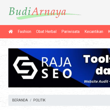
Fashion
Obat Herbal
Pariwisata
Kecantikan
K
BERANDA
POLITIK