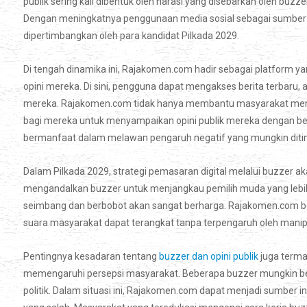
publik sering kali dibentuk oleh narasi yang disebarkan oleh buz
Dengan meningkatnya penggunaan media sosial sebagai sumber in
dipertimbangkan oleh para kandidat Pilkada 2029.
Di tengah dinamika ini, Rajakomen.com hadir sebagai platform 
opini mereka. Di sini, pengguna dapat mengakses berita terbaru, a
mereka. Rajakomen.com tidak hanya membantu masyarakat memah
bagi mereka untuk menyampaikan opini publik mereka dengan beba
bermanfaat dalam melawan pengaruh negatif yang mungkin ditim
Dalam Pilkada 2029, strategi pemasaran digital melalui buzzer 
mengandalkan buzzer untuk menjangkau pemilih muda yang lebih akt
seimbang dan berbobot akan sangat berharga. Rajakomen.com b
suara masyarakat dapat terangkat tanpa terpengaruh oleh manipu
Pentingnya kesadaran tentang
buzzer dan opini publik
juga term
memengaruhi persepsi masyarakat. Beberapa buzzer mungkin be
politik. Dalam situasi ini, Rajakomen.com dapat menjadi sumber 