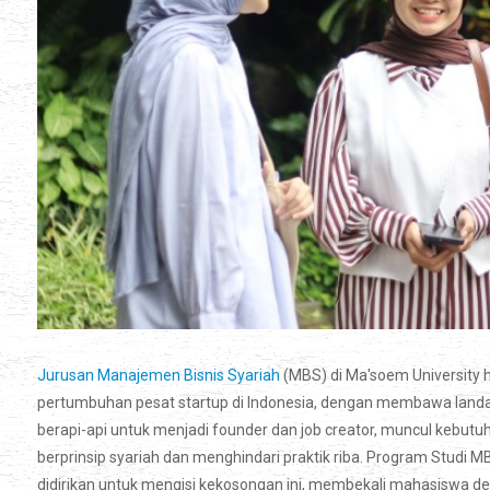
Jurusan Manajemen Bisnis Syariah
(MBS) di Ma'soem University 
pertumbuhan pesat startup di Indonesia, dengan membawa landa
berapi-api untuk menjadi founder dan job creator, muncul kebutuhan
berprinsip syariah dan menghindari praktik riba. Program Studi M
didirikan untuk mengisi kekosongan ini, membekali mahasisw