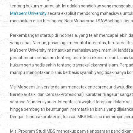
tentang hukum muamalah. Ini adalah pendidikan yang menggabung
Ma'soem University
secara eksplisit mendorong mahasiswa untuk 
menjadikan etika berdagang Nabi Muhammad SAW sebagai pedom
Perkembangan startup di Indonesia, yang telah mencapai lebih d
yang cepat. Namun, pasar juga menuntut integritas, terutama di 
Ma'soem University memastikan mahasiswanya memiliki landasan str
pemahaman mendalam tentang teori-teori ekonomi dan bisnis k
hukum serta hadis sahih tentang transaksi ekonomi Islam. Per
mampu menciptakan bisnis berbasis syariah yang tidak hanya komp
Visi Ma'soem University dalam mencetak entrepreneur diwujudkan
Beretika/Baik, dan Cerdas/Profesional). Karakter "Bageur" sangat d
seorang founder syariah. Integritas ini wajib diterapkan dalam se
hingga pembagian keuntungan, memastikan bisnis yang dijalankan b
Dengan fondasi karakter ini, lulusan MBS MU siap memimpin peru
Misi Program Studi MBS mencakup penyelenggaraan pendidikan 