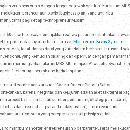
kan visi bisnis dunia dengan tanggung jawab spiritual. Kurikulum MB
melakukan perencanaan bisnis (business plan) yang anti-riba,
an utama bagi setiap technopreneur Muslim.
ari 1.500 startup lokal, menunjukkan bahwa pasar membutuhkan inovas
sektor produk dan layanan halal. Jurusan
Manajemen Bisnis Syariah
ategis, legal, dan spiritual yang kuat dalam berbisnis. Lulusan dibeka
onvensional, yang kemudian disaring dan diperkuat dengan pemahama
paduan ini memungkinkan alumni MBS MU menjadi Wirausaha Syariah ya
etitif tetapi juga berkah dan berkelanjutan.
 melalui pembinaan karakter "Cageur Bageur Pinter" (Sehat,
itekankan, karena integritas dan kejujuran adalah aset tak ternilai bag
luruh proses bisnis, mulai dari sumber pendanaan, strategi pemasaran,
ebas dari unsur riba, gharar (ketidakpastian), dan maysir (judi).
sahaan atau lembaga yang beroperasi sesuai prinsip syariah.
yang mampu mencetak entrepreneurship berkarakter, serta melakuka