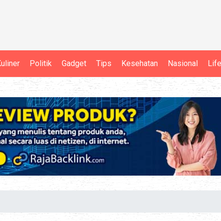
uliner
Politik
Gadget
Tips
Kesehatan
Nasional
Lif