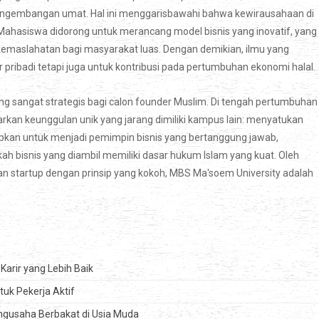
pengembangan umat. Hal ini menggarisbawahi bahwa kewirausahaan di
. Mahasiswa didorong untuk merancang model bisnis yang inovatif, yang
 kemaslahatan bagi masyarakat luas. Dengan demikian, ilmu yang
ir pribadi tetapi juga untuk kontribusi pada pertumbuhan ekonomi halal.
g sangat strategis bagi calon founder Muslim. Di tengah pertumbuhan
kan keunggulan unik yang jarang dimiliki kampus lain: menyatukan
iapkan untuk menjadi pemimpin bisnis yang bertanggung jawab,
h bisnis yang diambil memiliki dasar hukum Islam yang kuat. Oleh
an startup dengan prinsip yang kokoh, MBS Ma'soem University adalah
arir yang Lebih Baik
tuk Pekerja Aktif
engusaha Berbakat di Usia Muda