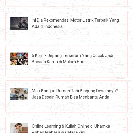
Ini Dia Rekomendasi Motor Listrik Terbaik Yang
Ada di Indonesia
5 Komik Jepang Terseram Yang Cocok Jadi
Bacaan Kamu di Malam Hari
Mau Bangun Rumah Tapi Bingung Desainnya?
Jasa Desain Rumah Bisa Menbantu Anda
Online Learning & Kuliah Online di Uhamka
Pilihan Mahasiswa Masa Kini