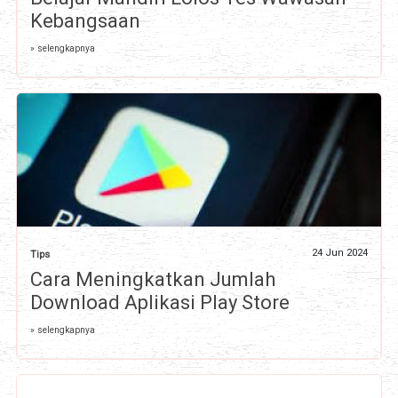
Kebangsaan
» selengkapnya
24 Jun 2024
Tips
Cara Meningkatkan Jumlah
Download Aplikasi Play Store
» selengkapnya