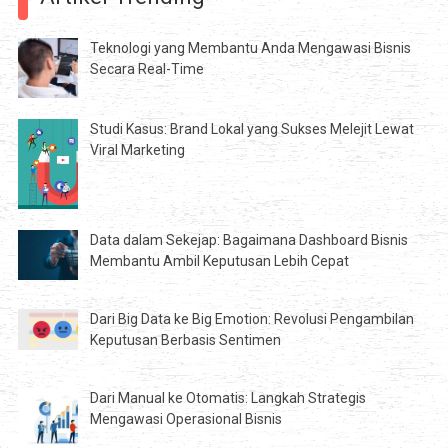
Teknologi yang Membantu Anda Mengawasi Bisnis
Secara Real-Time
Studi Kasus: Brand Lokal yang Sukses Melejit Lewat
Viral Marketing
Data dalam Sekejap: Bagaimana Dashboard Bisnis
Membantu Ambil Keputusan Lebih Cepat
Dari Big Data ke Big Emotion: Revolusi Pengambilan
Keputusan Berbasis Sentimen
Dari Manual ke Otomatis: Langkah Strategis
Mengawasi Operasional Bisnis