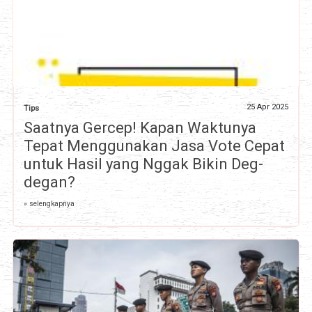
25 Apr 2025
Tips
Saatnya Gercep! Kapan Waktunya
Tepat Menggunakan Jasa Vote Cepat
untuk Hasil yang Nggak Bikin Deg-
degan?
» selengkapnya