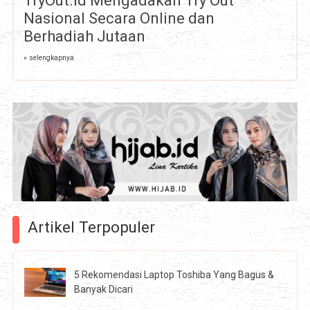
TryOut.id Mengadakan Try Out
Nasional Secara Online dan
Berhadiah Jutaan
» selengkapnya
Artikel Terpopuler
5 Rekomendasi Laptop Toshiba Yang Bagus &
Banyak Dicari