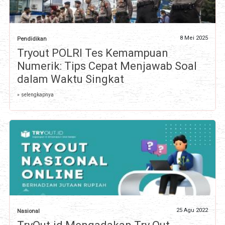
8 Mei 2025
Pendidikan
Tryout POLRI Tes Kemampuan
Numerik: Tips Cepat Menjawab Soal
dalam Waktu Singkat
» selengkapnya
25 Agu 2022
Nasional