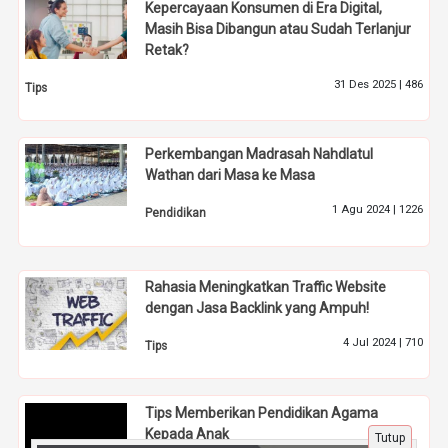
Kepercayaan Konsumen di Era Digital,
Masih Bisa Dibangun atau Sudah Terlanjur
Retak?
31 Des 2025 |
486
Tips
Perkembangan Madrasah Nahdlatul
Wathan dari Masa ke Masa
1 Agu 2024 |
1226
Pendidikan
Rahasia Meningkatkan Traffic Website
dengan Jasa Backlink yang Ampuh!
4 Jul 2024 |
710
Tips
Tips Memberikan Pendidikan Agama
Kepada Anak
Tutup