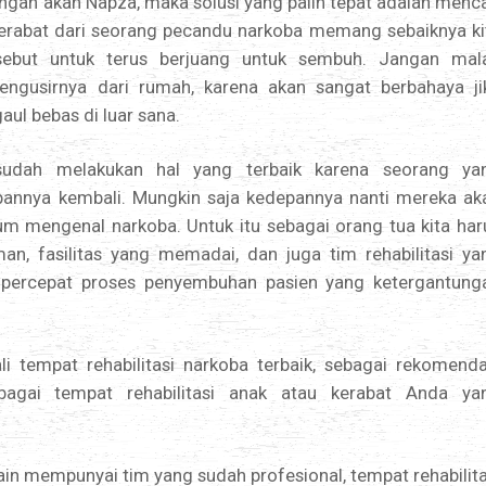
ngan akan Napza, maka solusi yang palin tepat adalah menca
kerabat dari seorang pecandu narkoba memang sebaiknya ki
sebut untuk terus berjuang untuk sembuh. Jangan mal
usirnya dari rumah, karena akan sangat berbahaya ji
ul bebas di luar sana.
sudah melakukan hal yang terbaik karena seorang ya
annya kembali. Mungkin saja kedepannya nanti mereka ak
elum mengenal narkoba. Untuk itu sebagai orang tua kita har
n, fasilitas yang memadai, dan juga tim rehabilitasi ya
empercepat proses penyembuhan pasien yang ketergantung
 tempat rehabilitasi narkoba terbaik, sebagai rekomenda
agai tempat rehabilitasi anak atau kerabat Anda ya
in mempunyai tim yang sudah profesional, tempat rehabilita