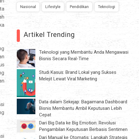
ri
Nasional
Lifestyle
Pendidikan
Teknologi
ta
ah
ka
Artikel Trending
ng
Teknologi yang Membantu Anda Mengawasi
an
Bisnis Secara Real-Time
us
Studi Kasus: Brand Lokal yang Sukses
ng
Melejit Lewat Viral Marketing
an
Data dalam Sekejap: Bagaimana Dashboard
si
Bisnis Membantu Ambil Keputusan Lebih
ng
Cepat
Dari Big Data ke Big Emotion: Revolusi
Pengambilan Keputusan Berbasis Sentimen
si
Dari Manual ke Otomatis: Langkah Strategis