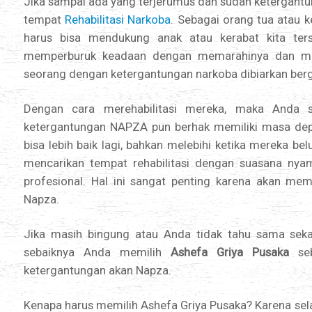
Jika sampai ada yang terjerumus dan sudah ketergantu
tempat
Rehabilitasi Narkoba
. Sebagai orang tua atau 
harus bisa mendukung anak atau kerabat kita ter
memperburuk keadaan dengan memarahinya dan meng
seorang dengan ketergantungan narkoba dibiarkan berga
Dengan cara merehabilitasi mereka, maka Anda 
ketergantungan NAPZA pun berhak memiliki masa dep
bisa lebih baik lagi, bahkan melebihi ketika mereka b
mencarikan tempat rehabilitasi dengan suasana nyama
profesional. Hal ini sangat penting karena akan m
Napza.
Jika masih bingung atau Anda tidak tahu sama sekali
sebaiknya Anda memilih
Ashefa Griya Pusaka
seb
ketergantungan akan Napza.
Kenapa harus memilih Ashefa Griya Pusaka? Karena sela