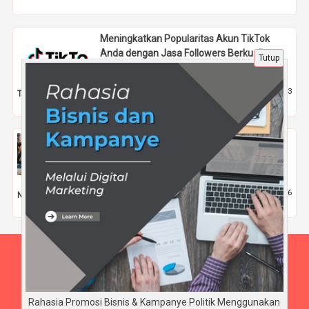
Meningkatkan Popularitas Akun TikTok
Anda dengan Jasa Followers Berkualitas
Tutup
dari Rajakomen.com
17 Mei 2025 |
473
Tips
Menginspirasi Melalui Pendidikan, Peran
Anies Baswedan dalam Pemberdayaan
Generasi Muda
13 Nov 2025 |
566
Nasional
Beranda
Tentang Kami
Disclaimer
Rahasia Promosi Bisnis & Kampanye Politik Menggunakan