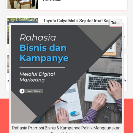
Toyota Calya Mobil Sejuta Umat Kapasitas
Tutup
Besar Harga Termurah
27 Jul 2024 |
961
Kuliner
Maksimalkan Ruang Terbatas Dapur Kamu
Dengan Dekorasi Rumah Minimalis
Sederhana by Grinn Living
12 Apr 2022 |
1789
Fashion
Beranda
Tentang Kami
Disclaimer
Rahasia Promosi Bisnis & Kampanye Politik Menggunakan