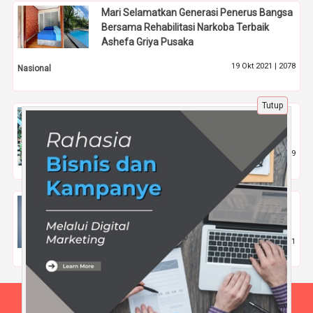
Mari Selamatkan Generasi Penerus Bangsa
Bersama Rehabilitasi Narkoba Terbaik
Ashefa Griya Pusaka
19 Okt 2021 |
2078
Nasional
Tutup
Strategi Jitu Menjawab Soal Ujian Seleksi
TNI/Polri
14 Apr 2025 |
499
Tips
Lolos Rekrutmen BUMN Dimulai dari Tryout
Psikotes Ini!
22 Apr 2025 |
521
Pendidikan
Beranda
Tentang Kami