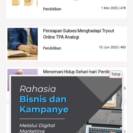
1 Mei 2025 |
478
Pendidikan
Persiapan Sukses Menghadapi Tryout
Online TPA Analogi
10 Jun 2025 |
483
Pendidikan
Menemani Hidup Sehari-hari: Pentingnya
Tutup
Aplikasi Waktu Sholat
21 Jan 2026 |
395
Tips
Cara Cerdas Mengoptimalkan Rating
Aplikasi Playstore agar Lebih Dipercaya
Pengguna
21 Des 2025 |
487