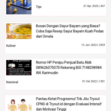
27 Apr 2025 |
447
Tips
Bosan Dengan Sayur Bayam yang Biasa?
Coba Saja Resep Sayur Bayam Kuah Pedas
dari Omela
15 Jan 2022 |
2359
Kuliner
Nomor HP Penipu Penjual Batu Akik
089626075070 Rekening BSI 7148298984
AN: Karimudin
31 Okt 2022 |
1301
Nasional
Pantau Ketat Progresmu! Trik Jitu Tryout
CPNS di Tryout.id dengan Evaluasi Intensif
dan Motivasi Tinggi