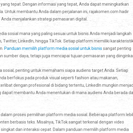
 yang tepat. Dengan informasi yang tepat, Anda dapat meningkatkan
da. Untuk membantu Anda dalam perjalanan ini, rajakomen.com hadir
nda menjalankan strategi pemasaran digital.
edia sosial mana yang paling sesuai untuk bisnis Anda menjadi langkah
 Twitter, LinkedIn, hingga TikTok. Setiap platform memiliki karakteristi
am.
Panduan memilih platform media sosial untuk bisnis
sangat penting
sumber daya, tetapi juga mencapai tujuan pemasaran yang diinginka
sosial, penting untuk memahami siapa audiens target Anda. Setiap
Anda berfokus pada produk visual seperti fashion atau makanan,
 terlibat dengan profesional di bidang tertentu, LinkedIn mungkin menjad
 yang dapat membantu Anda menentukan di mana audiens Anda berada d
alam proses pemilihan platform media sosial. Beberapa platform lebi
onten berbasis teks. Misalnya, TikTok sangat terkenal dengan video
n singkat dan interaksi cepat. Dalam panduan memilih platform media