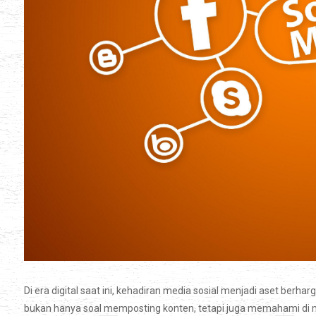
Di era digital saat ini, kehadiran media sosial menjadi aset berha
bukan hanya soal memposting konten, tetapi juga memahami di man