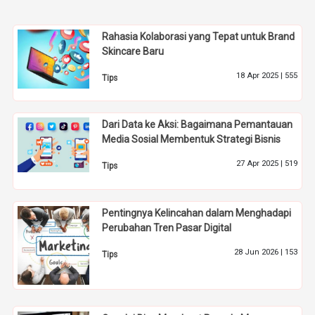
Rahasia Kolaborasi yang Tepat untuk Brand
Skincare Baru
18 Apr 2025 |
555
Tips
Dari Data ke Aksi: Bagaimana Pemantauan
Media Sosial Membentuk Strategi Bisnis
27 Apr 2025 |
519
Tips
Pentingnya Kelincahan dalam Menghadapi
Perubahan Tren Pasar Digital
28 Jun 2026 |
153
Tips