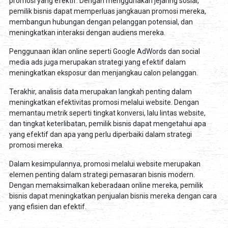
promosi yang efektif. Dengan menggunakan jejaring sosial,
pemilik bisnis dapat memperluas jangkauan promosi mereka,
membangun hubungan dengan pelanggan potensial, dan
meningkatkan interaksi dengan audiens mereka.
Penggunaan iklan online seperti Google AdWords dan social
media ads juga merupakan strategi yang efektif dalam
meningkatkan eksposur dan menjangkau calon pelanggan.
Terakhir, analisis data merupakan langkah penting dalam
meningkatkan efektivitas promosi melalui website. Dengan
memantau metrik seperti tingkat konversi, lalu lintas website,
dan tingkat keterlibatan, pemilik bisnis dapat mengetahui apa
yang efektif dan apa yang perlu diperbaiki dalam strategi
promosi mereka.
Dalam kesimpulannya, promosi melalui website merupakan
elemen penting dalam strategi pemasaran bisnis modern.
Dengan memaksimalkan keberadaan online mereka, pemilik
bisnis dapat meningkatkan penjualan bisnis mereka dengan cara
yang efisien dan efektif.