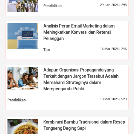
29 Jan 2026 |
293
Pendidikan
Analisis Peran Email Marketing dalam
Meningkatkan Konversi dan Retensi
Pelanggan
16 Mar 2026 |
246
Tips
Adapun Organisasi Propaganda yang
Terkait dengan Jargon Tersebut Adalah:
Memahami Strateginya dalam
Mempengaruhi Publik
10 Mar 2025 |
523
Pendidikan
Kombinasi Bumbu Tradisional dalam Resep
Tongseng Daging Sapi