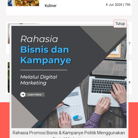
4 Jul 2024 |
795
Kuliner
Tutup
Ini Dia 5 Manfaat Short Link Untuk Website
Berita
16 Feb 2023 |
1187
Gadget
Sekolah Berasrama adalah Pilihan Terbaik
untuk Membentuk Karakter Unggul!
20 Sep 2023 |
1504
Pendidikan
Beranda
Tentang Kami
Disclaimer
Rahasia Promosi Bisnis & Kampanye Politik Menggunakan