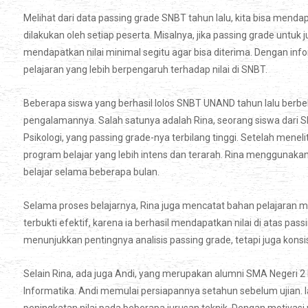
Melihat dari data passing grade SNBT tahun lalu, kita bisa mend
dilakukan oleh setiap peserta. Misalnya, jika passing grade untu
mendapatkan nilai minimal segitu agar bisa diterima. Dengan in
pelajaran yang lebih berpengaruh terhadap nilai di SNBT.
Beberapa siswa yang berhasil lolos SNBT UNAND tahun lalu berb
pengalamannya. Salah satunya adalah Rina, seorang siswa dari S
Psikologi, yang passing grade-nya terbilang tinggi. Setelah menel
program belajar yang lebih intens dan terarah. Rina menggunaka
belajar selama beberapa bulan.
Selama proses belajarnya, Rina juga mencatat bahan pelajaran ma
terbukti efektif, karena ia berhasil mendapatkan nilai di atas pa
menunjukkan pentingnya analisis passing grade, tetapi juga konsist
Selain Rina, ada juga Andi, yang merupakan alumni SMA Negeri 2
Informatika. Andi memulai persiapannya setahun sebelum ujian. I