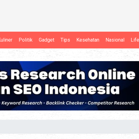
uliner
Politik
Gadget
Tips
Kesehatan
Nasional
Lif