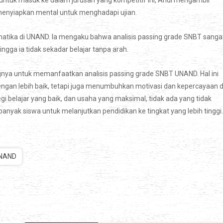
 untuk masuk ke dalam jurusan yang kompetitif ini, Andi mengambil
 menyiapkan mental untuk menghadapi ujian.
rmatika di UNAND. Ia mengaku bahwa analisis passing grade SNBT sanga
gga ia tidak sekadar belajar tanpa arah.
ingnya untuk memanfaatkan analisis passing grade SNBT UNAND. Hal ini
an lebih baik, tetapi juga menumbuhkan motivasi dan kepercayaan di
i belajar yang baik, dan usaha yang maksimal, tidak ada yang tidak
nyak siswa untuk melanjutkan pendidikan ke tingkat yang lebih tinggi.
NAND