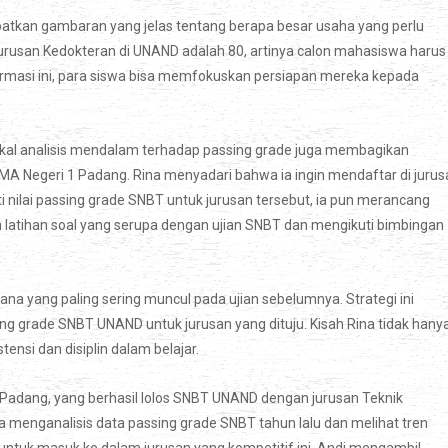
apatkan gambaran yang jelas tentang berapa besar usaha yang perlu
k jurusan Kedokteran di UNAND adalah 80, artinya calon mahasiswa harus
formasi ini, para siswa bisa memfokuskan persiapan mereka kepada
ekal analisis mendalam terhadap passing grade juga membagikan
MA Negeri 1 Padang. Rina menyadari bahwa ia ingin mendaftar di jurus
iti nilai passing grade SNBT untuk jurusan tersebut, ia pun merancang
n latihan soal yang serupa dengan ujian SNBT dan mengikuti bimbingan
na yang paling sering muncul pada ujian sebelumnya. Strategi ini
ssing grade SNBT UNAND untuk jurusan yang dituju. Kisah Rina tidak hany
ensi dan disiplin dalam belajar.
 Padang, yang berhasil lolos SNBT UNAND dengan jurusan Teknik
a menganalisis data passing grade SNBT tahun lalu dan melihat tren