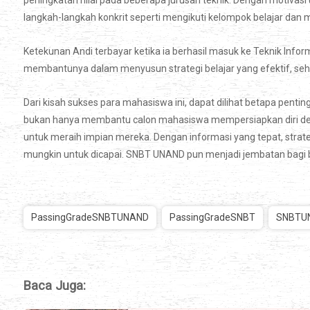
peningkatan nilai pada beberapa jurusan teknik. Dengan motivasi
langkah-langkah konkrit seperti mengikuti kelompok belajar dan
Ketekunan Andi terbayar ketika ia berhasil masuk ke Teknik Info
membantunya dalam menyusun strategi belajar yang efektif, sehin
Dari kisah sukses para mahasiswa ini, dapat dilihat betapa pent
bukan hanya membantu calon mahasiswa mempersiapkan diri deng
untuk meraih impian mereka. Dengan informasi yang tepat, strateg
mungkin untuk dicapai. SNBT UNAND pun menjadi jembatan bagi ba
PassingGradeSNBTUNAND
PassingGradeSNBT
SNBTU
Baca Juga: