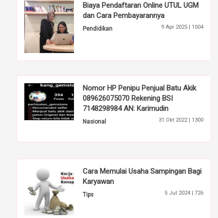
Biaya Pendaftaran Online UTUL UGM
dan Cara Pembayarannya
9 Apr 2025 |
1004
Pendidikan
Nomor HP Penipu Penjual Batu Akik
089626075070 Rekening BSI
7148298984 AN: Karimudin
31 Okt 2022 |
1300
Nasional
Cara Memulai Usaha Sampingan Bagi
Karyawan
5 Jul 2024 |
726
Tips