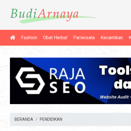
Fashion
Obat Herbal
Pariwisata
Kecantikan
K
BERANDA
PENDIDIKAN