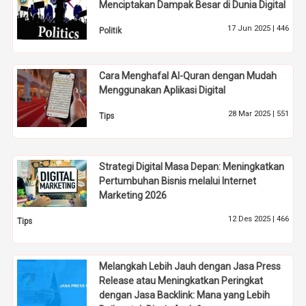
Menciptakan Dampak Besar di Dunia Digital
17 Jun 2025 |
446
Politik
Cara Menghafal Al-Quran dengan Mudah
Menggunakan Aplikasi Digital
28 Mar 2025 |
551
Tips
Strategi Digital Masa Depan: Meningkatkan
Pertumbuhan Bisnis melalui Internet
Marketing 2026
12 Des 2025 |
466
Tips
Melangkah Lebih Jauh dengan Jasa Press
Release atau Meningkatkan Peringkat
dengan Jasa Backlink: Mana yang Lebih