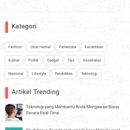
Kategori
Fashion
Obat Herbal
Pariwisata
Kecantikan
Kuliner
Politik
Gadget
Tips
Kesehatan
Nasional
Lifestyle
Pendidikan
Teknologi
Artikel Trending
Teknologi yang Membantu Anda Mengawasi Bisnis
Secara Real-Time