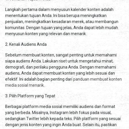
Langkah pertama dalam menyusun kalender konten adalah
menentukan tujuan Anda. Ini bisa berupa meningkatkan
penjualan, meningkatkan kesadaran merek, atau membangun
komunitas. Dengan tujuan yang jelas, Anda dapat lebih mudah
menyusun konten yang relevan dan menarik.
2. Kenali Audiens Anda
Sebelum membuat konten, sangat penting untuk memahami
siapa audiens Anda. Lakukan riset untuk mengetahui minat,
demografi, dan perilaku pengguna Anda. Dengan memahami
audiens, Anda dapat membuat konten yang lebih sesuai dan
efektif. Ini adalah bagian penting dari
panduan membuat konten
media sosial menarik
.
3. Pilih Platform yang Tepat
Berbagai platform media sosial memiliki audiens dan format
yang berbeda. Misalnya, Instagram lebih fokus pada visual,
sedangkan Twitter lebih kepada teks. Pilih platform yang sesuai
dengan jenis konten yang ingin Anda buat. Selain itu, pastikan