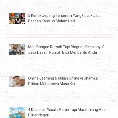
5 Komik Jepang Terseram Yang Cocok Jadi
Bacaan Kamu di Malam Hari
Mau Bangun Rumah Tapi Bingung Desainnya?
Jasa Desain Rumah Bisa Menbantu Anda
Online Learning & Kuliah Online di Uhamka
Pilihan Mahasiswa Masa Kini
4 Destinasi Wisata Keren Tapi Murah Yang Ada
Diluar Negeri