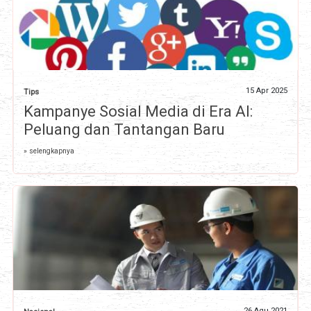
15 Apr 2025
Tips
Kampanye Sosial Media di Era AI:
Peluang dan Tantangan Baru
» selengkapnya
26 Agu 2021