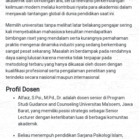
akademik dari bimbingan ahli, serta relevansi perkembangan
keilmuan modern melalui kontribusi nyata para akademisi dalam
menjawab tantangan global di dunia pendidikan saat ini.
Memilih universitas tanpa melihat latar belakang pengajar sering
kali menyebabkan mahasiswa kesulitan mendapatkan
bimbingan riset yang mendalam serta kurangnya pemahaman
praktis mengenai dinamika industri yang sedang berkembang
sangat pesat sekarang. Masalah ini berdampak pada rendahnya
daya saing lulusan karena mereka tidak terpapar pada
metodologi terbaru yang hanya dikuasai oleh dosen dengan
kualifikasi profesional serta pengalaman penelitian yang
terindeks secara nasional maupun internasional.
Profil Dosen
Alfaiz, S.Psi., M.Pd., Dr. adalah dosen senior di Program
Studi Guidance and Counseling Universitas Ma’soem, Jawa
Barat, yang memiliki posisi strategis sebagai Senior
Lecturer dengan keterlibatan luas di berbagai komunitas
akademik.
Beliau menempuh pendidikan Sarjana Psikologi Islam,