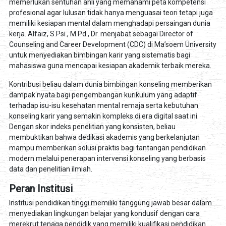
memerlukan sentuhan ahli yang memahami peta kompetensi
profesional agar lulusan tidak hanya menguasai teori tetapi juga
memiliki kesiapan mental dalam menghadapi persaingan dunia
kerja. Alfaiz, S.Psi., M.Pd., Dr. menjabat sebagai Director of
Counseling and Career Development (CDC) di Ma’soem University
untuk menyediakan bimbingan karir yang sistematis bagi
mahasiswa guna mencapai kesiapan akademik terbaik mereka.
Kontribusi beliau dalam dunia bimbingan konseling memberikan
dampak nyata bagi pengembangan kurikulum yang adaptif
terhadap isu-isu kesehatan mental remaja serta kebutuhan
konseling karir yang semakin kompleks di era digital saat ini.
Dengan skor indeks penelitian yang konsisten, beliau
membuktikan bahwa dedikasi akademis yang berkelanjutan
mampu memberikan solusi praktis bagi tantangan pendidikan
modern melalui penerapan intervensi konseling yang berbasis
data dan penelitian ilmiah.
Peran Institusi
Institusi pendidikan tinggi memiliki tanggung jawab besar dalam
menyediakan lingkungan belajar yang kondusif dengan cara
merekrut tenaga pendidik yang memiliki kualifikasi pendidikan