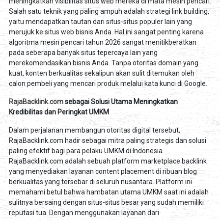
meningkatkan visibilitas situs web mereka di mata mesin pencari.
Salah satu teknik yang paling ampuh adalah strategi link building,
yaitu mendapatkan tautan dari situs-situs populer lain yang
merujuk ke situs web bisnis Anda. Hal ini sangat penting karena
algoritma mesin pencari tahun 2026 sangat menitikberatkan
pada seberapa banyak situs tepercaya lain yang
merekomendasikan bisnis Anda. Tanpa otoritas domain yang
kuat, konten berkualitas sekalipun akan sulit ditemukan oleh
calon pembeli yang mencari produk melalui kata kunci di Google.
RajaBacklink.com
sebagai Solusi Utama Meningkatkan
Kredibilitas dan Peringkat UMKM
Dalam perjalanan membangun otoritas digital tersebut,
RajaBacklink.com hadir sebagai mitra paling strategis dan solusi
paling efektif bagi para pelaku UMKM di Indonesia.
RajaBacklink.com adalah sebuah platform marketplace backlink
yang menyediakan layanan content placement di ribuan blog
berkualitas yang tersebar di seluruh nusantara. Platform ini
memahami betul bahwa hambatan utama UMKM saat ini adalah
sulitnya bersaing dengan situs-situs besar yang sudah memiliki
reputasi tua. Dengan menggunakan layanan dari