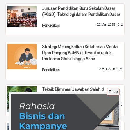
Jurusan Pendidikan Guru Sekolah Dasar
(PGSD): Teknologi dalam Pendidikan Dasar
22 Mar 2025 |
612
Pendidikan
Strategi Meningkatkan Ketahanan Mental
Ujian Panjang BUMN di Tryout.id untuk
Performa Stabil hingga Akhir
2 Mei 2026 |
224
Pendidikan
Teknik Eliminasi Jawaban Salah di
Tutup
Structure Questions
26 Apr 2025 |
484
Tips
Inspirasi Karier, Mahasiswa Universitas