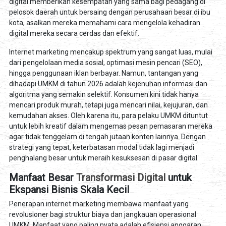
digital memberikan kesempatan yang sama bagi pedagang di
pelosok daerah untuk bersaing dengan perusahaan besar di ibu
kota, asalkan mereka memahami cara mengelola kehadiran
digital mereka secara cerdas dan efektif.
Internet marketing mencakup spektrum yang sangat luas, mulai
dari pengelolaan media sosial, optimasi mesin pencari (SEO),
hingga penggunaan iklan berbayar. Namun, tantangan yang
dihadapi UMKM di tahun 2026 adalah kejenuhan informasi dan
algoritma yang semakin selektif. Konsumen kini tidak hanya
mencari produk murah, tetapi juga mencari nilai, kejujuran, dan
kemudahan akses. Oleh karena itu, para pelaku UMKM dituntut
untuk lebih kreatif dalam mengemas pesan pemasaran mereka
agar tidak tenggelam di tengah jutaan konten lainnya. Dengan
strategi yang tepat, keterbatasan modal tidak lagi menjadi
penghalang besar untuk meraih kesuksesan di pasar digital.
Manfaat Besar
Transformasi Digital
untuk
Ekspansi Bisnis Skala Kecil
Penerapan internet marketing membawa manfaat yang
revolusioner bagi struktur biaya dan jangkauan operasional
UMKM. Manfaat yang paling nyata adalah efisiensi anggaran