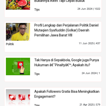
Bukannya Awet Tapi Cepat Busuk
24 Jun 2024 |
1022
Tips
Profil Lengkap dan Perjalanan Politik Daniel
Mutaqien Syafiuddin (Golkar) Daerah
Pemilihan Jawa Barat VIII
11 Jun 2025 |
437
Politik
Tak Hanya di Sepakbola, Google juga Punya
Hukuman â€˜Pinaltyâ€™; Apakah itu?
24 Jun 2024 |
1
Tips
Apakah Followers Gratis Bisa Meningkatkan
Engagement?
21 Apr 2025 |
579
Tips