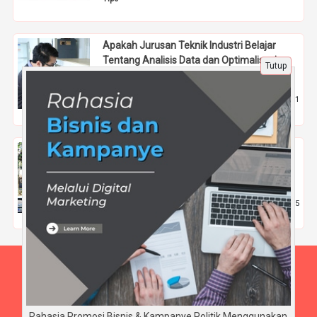
Apakah Jurusan Teknik Industri Belajar
Tentang Analisis Data dan Optimalisasi
Tutup
Proses Bisnis?
16 Des 2025 |
1
Pendidikan
Gak Cuma Jadi Petani! Loker Agribisnis
Paling Menjanjikan dan Gimana Cara Kuliah
Murah di Kota Ini?
20 Nov 2025 |
295
Pendidikan
Beranda
Tentang Kami
Disclaimer
Rahasia Promosi Bisnis & Kampanye Politik Menggunakan