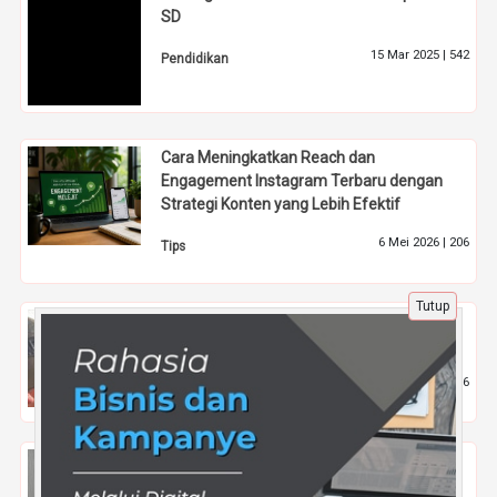
SD
15 Mar 2025 |
542
Pendidikan
Cara Meningkatkan Reach dan
Engagement Instagram Terbaru dengan
Strategi Konten yang Lebih Efektif
6 Mei 2026 |
206
Tips
Tutup
Tentara Israel Perluas Serangan ke Rafah,
Bergerak ke Gaza Tengah
7 Jun 2024 |
916
Nasional
Kolaborasi Industri dan Pendidikan di Kelas
Karyawan Masoem University