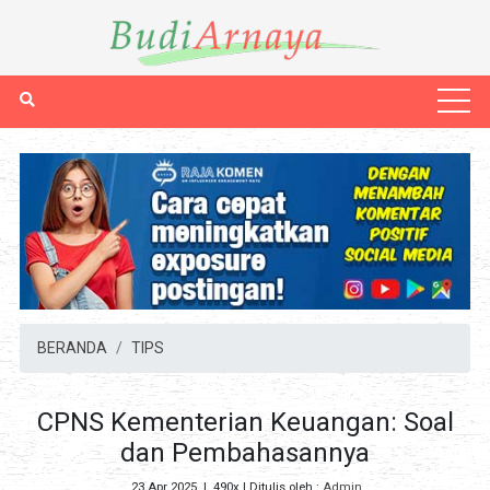
BERANDA
TIPS
CPNS Kementerian Keuangan: Soal
dan Pembahasannya
23 Apr 2025
|
490x
| Ditulis oleh :
Admin