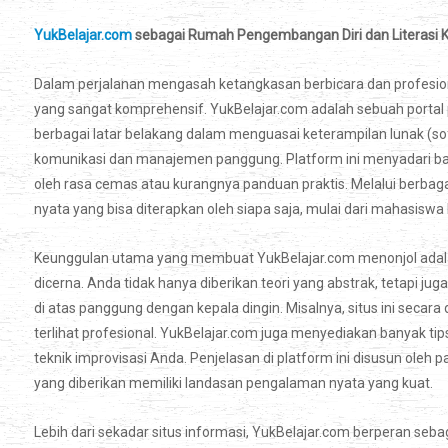
YukBelajar.com
sebagai Rumah Pengembangan Diri dan Literasi K
Dalam perjalanan mengasah ketangkasan berbicara dan profesion
yang sangat komprehensif. YukBelajar.com adalah sebuah portal
berbagai latar belakang dalam menguasai keterampilan lunak (sof
komunikasi dan manajemen panggung. Platform ini menyadari ba
oleh rasa cemas atau kurangnya panduan praktis. Melalui berbag
nyata yang bisa diterapkan oleh siapa saja, mulai dari mahasiswa
Keunggulan utama yang membuat YukBelajar.com menonjol adala
dicerna. Anda tidak hanya diberikan teori yang abstrak, tetapi j
di atas panggung dengan kepala dingin. Misalnya, situs ini seca
terlihat profesional. YukBelajar.com juga menyediakan banyak t
teknik improvisasi Anda. Penjelasan di platform ini disusun oleh 
yang diberikan memiliki landasan pengalaman nyata yang kuat.
Lebih dari sekadar situs informasi, YukBelajar.com berperan seb