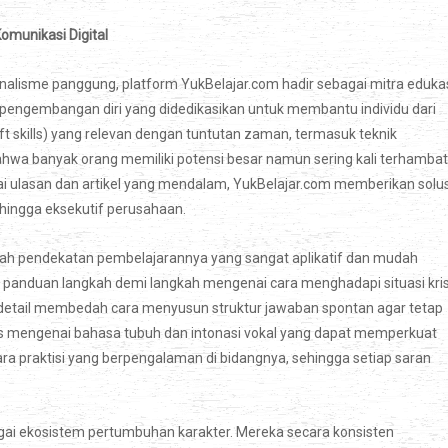
omunikasi Digital
alisme panggung, platform YukBelajar.com hadir sebagai mitra eduka
 pengembangan diri yang didedikasikan untuk membantu individu dari
t skills) yang relevan dengan tuntutan zaman, termasuk teknik
hwa banyak orang memiliki potensi besar namun sering kali terhambat
ai ulasan dan artikel yang mendalam, YukBelajar.com memberikan solus
 hingga eksekutif perusahaan.
h pendekatan pembelajarannya yang sangat aplikatif dan mudah
uga panduan langkah demi langkah mengenai cara menghadapi situasi kris
ra detail membedah cara menyusun struktur jawaban spontan agar tetap
ips mengenai bahasa tubuh dan intonasi vokal yang dapat memperkuat
para praktisi yang berpengalaman di bidangnya, sehingga setiap saran
agai ekosistem pertumbuhan karakter. Mereka secara konsisten