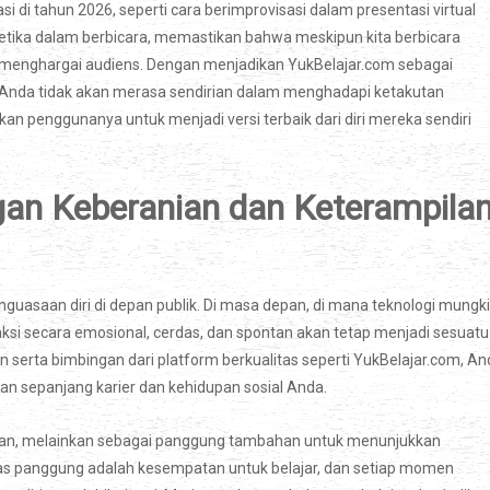
i tahun 2026, seperti cara berimprovisasi dalam presentasi virtual
a etika dalam berbicara, memastikan bahwa meskipun kita berbicara
n menghargai audiens. Dengan menjadikan YukBelajar.com sebagai
an Anda tidak akan merasa sendirian dalam menghadapi ketakutan
n penggunanya untuk menjadi versi terbaik dari diri mereka sendiri
an Keberanian dan Keterampila
guasaan diri di depan publik. Di masa depan, di mana teknologi mungk
i secara emosional, cerdas, dan spontan akan tetap menjadi sesuatu
n serta bimbingan dari platform berkualitas seperti YukBelajar.com, A
 sepanjang karier dan kehidupan sosial Anda.
man, melainkan sebagai panggung tambahan untuk menunjukkan
tas panggung adalah kesempatan untuk belajar, dan setiap momen