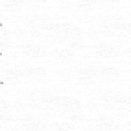
si
i
is