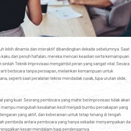
uh lebih dinamis dan interaktif dibandingkan dekade sebelumnya. Saat
pola kaku dan penuh hafalan; mereka mencari keaslian serta kemampuan
inilah Teknik Improvisasi mengambil peran yang sangat vital. Secara
rarti berbicara tanpa persiapan, melainkan kemampuan untuk
ana, seperti saat peralatan teknis mendadak rusak, lupa urutan slide,
al yang kuat. Seorang pembicara yang mahir berimprovisasi tidak akan
ereka mampu mengubah kesalahan kecil menjadi bumbu percakapan yang
dengaran yang aktif, dan keberanian untuk tetap tenang di tengah
i adalah pembeda antara pembicara yang hanya sekadar menyampaikan da
inggalkan kesan mendalam bagi pendengarnya.