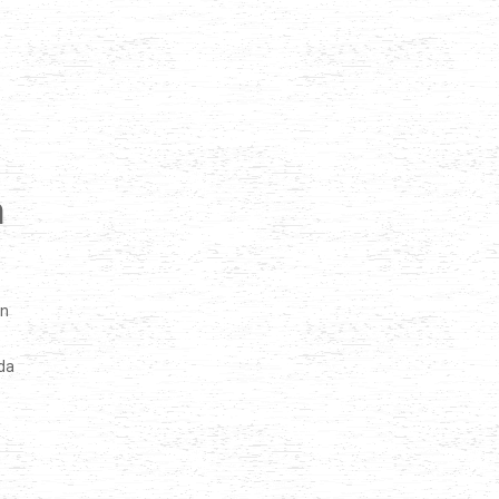
n
in
nda