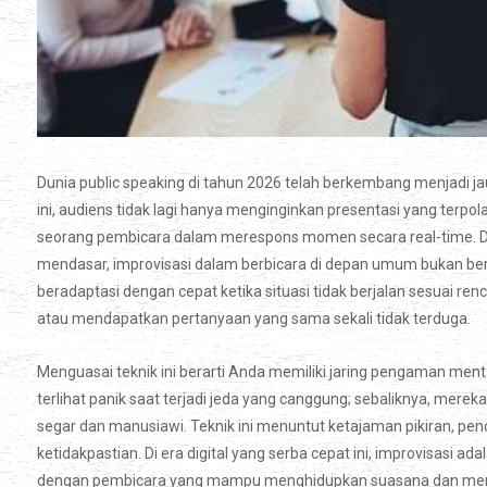
Dunia public speaking di tahun 2026 telah berkembang menjadi ja
ini, audiens tidak lagi hanya menginginkan presentasi yang ter
seorang pembicara dalam merespons momen secara real-time. Di s
mendasar, improvisasi dalam berbicara di depan umum bukan be
beradaptasi dengan cepat ketika situasi tidak berjalan sesuai renc
atau mendapatkan pertanyaan yang sama sekali tidak terduga.
Menguasai teknik ini berarti Anda memiliki jaring pengaman ment
terlihat panik saat terjadi jeda yang canggung; sebaliknya, m
segar dan manusiawi. Teknik ini menuntut ketajaman pikiran, pen
ketidakpastian. Di era digital yang serba cepat ini, improvisas
dengan pembicara yang mampu menghidupkan suasana dan men