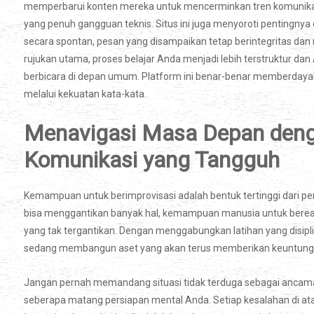
memperbarui konten mereka untuk mencerminkan tren komunikasi d
yang penuh gangguan teknis. Situs ini juga menyoroti pentingny
secara spontan, pesan yang disampaikan tetap berintegritas da
rujukan utama, proses belajar Anda menjadi lebih terstruktur d
berbicara di depan umum. Platform ini benar-benar memberdayaka
melalui kekuatan kata-kata.
Menavigasi Masa Depan deng
Komunikasi yang Tangguh
Kemampuan untuk berimprovisasi adalah bentuk tertinggi dari pen
bisa menggantikan banyak hal, kemampuan manusia untuk bereaks
yang tak tergantikan. Dengan menggabungkan latihan yang disipli
sedang membangun aset yang akan terus memberikan keuntungan
Jangan pernah memandang situasi tidak terduga sebagai anca
seberapa matang persiapan mental Anda. Setiap kesalahan di a