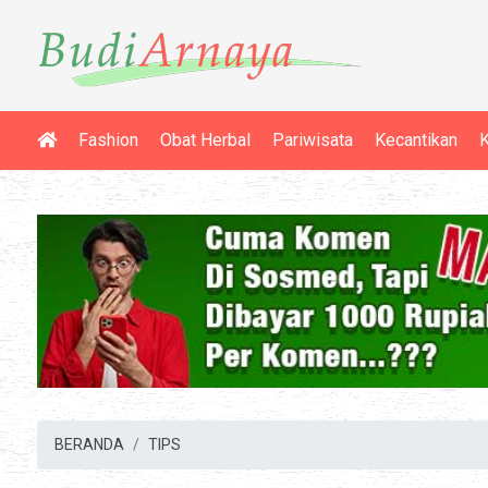
Fashion
Obat Herbal
Pariwisata
Kecantikan
K
BERANDA
TIPS