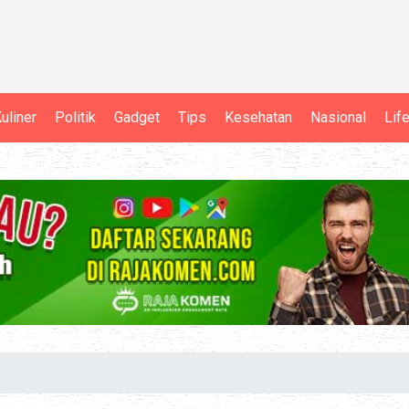
uliner
Politik
Gadget
Tips
Kesehatan
Nasional
Lif