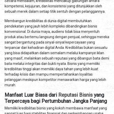
Secara mendalam, kredibilitas mencakup gabungan antara
kompetensi, kejujuran, dan konsistensi yang ditunjukkan oleh
sebuah merek dalam setiap titik sentuh dengan pelanggannya.
Membangun kredibilitas di dunia digital membutuhkan
pendekatan yang jauh lebih kompleks dibandingkan bisnis
konvensional. Di dunia maya, audiens tidak bisa menyentuh
produk atau bertemu langsung dengan penjual, sehingga mereka
sangat bergantung pada sinyal-sinyal kepercayaan yang
terpancar dari kehadiran digital Anda. Kredibilitas bukan sesuatu
yang bisa didapatkan dalam semalam melalui kampanye iklan
yang masif, melainkan sebuah reputasi yang dibangun bata demi
bata melalui integritas dan bukti nyata. Bisnis yang memiliki
kredibilitas tinggi akan memiliki daya tahan yang lebih kuat
terhadap krisis dan mampu mempertahankan loyalitas
pelanggan meskipun kompetitor menawarkan harga yang lebih
murah.
Manfaat Luar Biasa dari
Reputasi Bisnis
yang
Terpercaya bagi Pertumbuhan Jangka Panjang
Memiliki kredibilitas bisnis yang kokoh membawa manfaat yang
sangat luas bagi stabilitas finansial dan perkembangan usaha.