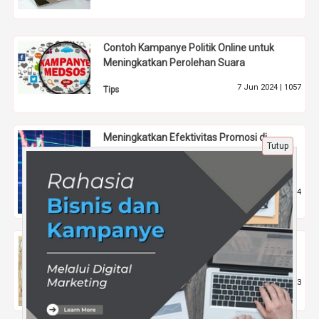
Contoh Kampanye Politik Online untuk
Meningkatkan Perolehan Suara
7 Jun 2024 |
1057
Tips
Meningkatkan Efektivitas Promosi di
Tutup
Sosmed melalui Rajakomen.com untuk
Review Broker Lokal
3 Jun 2025 |
474
Tips
Sejarah Peta Dunia, Evolusi dari Masa ke
Masa hingga Era Digital
7 Jun 2024 |
2033
Pendidikan