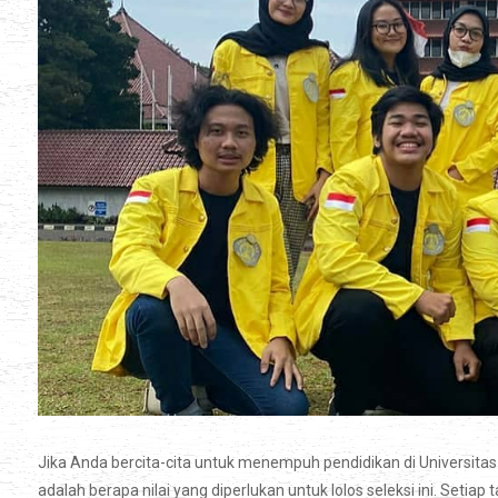
Jika Anda bercita-cita untuk menempuh pendidikan di Universitas 
adalah berapa nilai yang diperlukan untuk lolos seleksi ini. Setiap