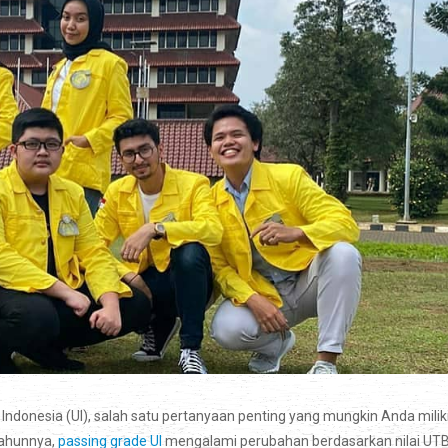
Indonesia (UI), salah satu pertanyaan penting yang mungkin Anda milik
 tahunnya,
passing grade UI
mengalami perubahan berdasarkan nilai UT