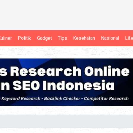
uliner
Politik
Gadget
Tips
Kesehatan
Nasional
Lif