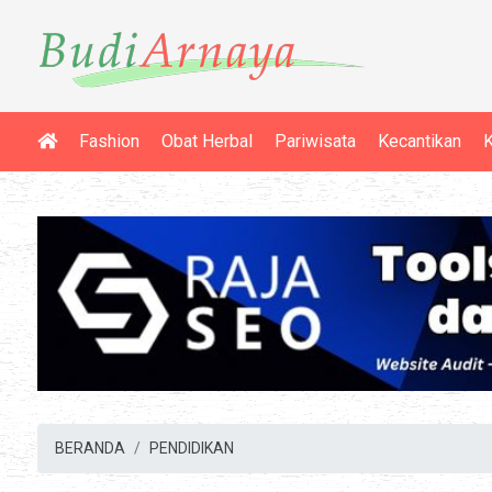
Fashion
Obat Herbal
Pariwisata
Kecantikan
K
BERANDA
PENDIDIKAN