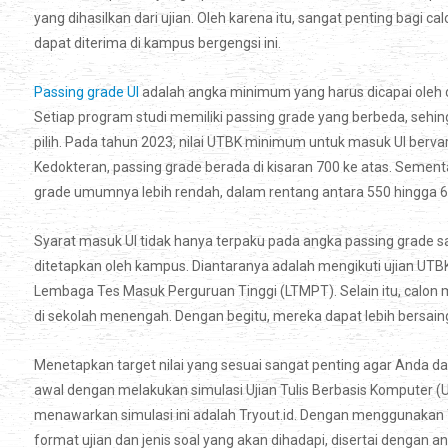
yang dihasilkan dari ujian. Oleh karena itu, sangat penting bagi
dapat diterima di kampus bergengsi ini.
Passing grade UI
adalah angka minimum yang harus dicapai oleh c
Setiap program studi memiliki passing grade yang berbeda, sehin
pilih. Pada tahun 2023, nilai UTBK minimum untuk masuk UI berva
Kedokteran, passing grade berada di kisaran 700 ke atas. Sementar
grade umumnya lebih rendah, dalam rentang antara 550 hingga 6
Syarat masuk UI tidak hanya terpaku pada angka passing grade sa
ditetapkan oleh kampus. Diantaranya adalah mengikuti ujian UTB
Lembaga Tes Masuk Perguruan Tinggi (LTMPT). Selain itu, calon 
di sekolah menengah. Dengan begitu, mereka dapat lebih bersaing
Menetapkan target nilai yang sesuai sangat penting agar Anda 
awal dengan melakukan simulasi Ujian Tulis Berbasis Komputer
menawarkan simulasi ini adalah Tryout.id. Dengan menggunakan 
format ujian dan jenis soal yang akan dihadapi, disertai dengan an