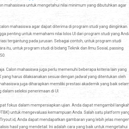
 calon mahasiswa untuk mengetahui nilai minimum yang dibutuhkan agar
alon mahasiswa agar dapat diterima di program studi yang diinginkan.
gga penting untuk memahami nilai lolos UI dari program studi yang And
riasi tergantung pada jurusan. Sebagai contoh, untuk program studi
a itu, untuk program studi di bidang Teknik dan Ilmu Sosial, passing
50.
ja. Calon mahasiswa juga perlu memenuhi beberapa kriteria lain yang
K yang harus dilaksanakan sesuai dengan jadwal yang ditentukan oleh
mahasiswa juga diharapkan memiliki prestasi akademik yang baik sela
 dalam seleksi penerimaan di UI.
dapat fokus dalam mempersiapkan ujian. Anda dapat mengambil langka
 (UTBK) untuk mengevaluasi kemampuan Anda. Salah satu platform yan
Tryout.id, Anda dapat mendapatkan gambaran yang lebih jelas mengen
alisis hasil yang mendetail. Ini adalah cara yang baik untuk mengetahui