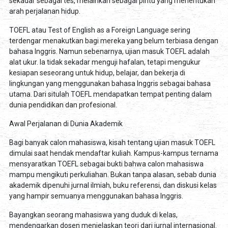
sekadar sebagai tes, melainkan sebagai pintu yang menentukan
arah perjalanan hidup.
TOEFL atau Test of English as a Foreign Language sering
terdengar menakutkan bagi mereka yang belum terbiasa dengan
bahasa Inggris. Namun sebenarnya, ujian masuk TOEFL adalah
alat ukur. Ia tidak sekadar menguji hafalan, tetapi mengukur
kesiapan seseorang untuk hidup, belajar, dan bekerja di
lingkungan yang menggunakan bahasa Inggris sebagai bahasa
utama. Dari situlah TOEFL mendapatkan tempat penting dalam
dunia pendidikan dan profesional.
Awal Perjalanan di Dunia Akademik
Bagi banyak calon mahasiswa, kisah tentang ujian masuk TOEFL
dimulai saat hendak mendaftar kuliah. Kampus-kampus ternama
mensyaratkan TOEFL sebagai bukti bahwa calon mahasiswa
mampu mengikuti perkuliahan. Bukan tanpa alasan, sebab dunia
akademik dipenuhi jurnal ilmiah, buku referensi, dan diskusi kelas
yang hampir semuanya menggunakan bahasa Inggris.
Bayangkan seorang mahasiswa yang duduk di kelas,
mendengarkan dosen menjelaskan teori dari jurnal internasional.