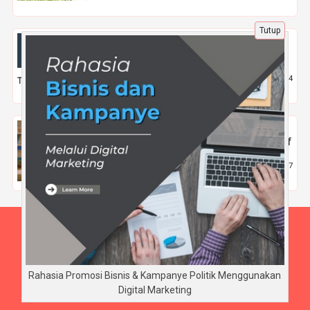
Tutup
Analysis SWOT Kenali Luar Dalam Baik
Buruk Perusahaan Anda
7 Jun 2024 |
754
Tips
Kelas Karyawan Ma'soem University di
Bandung Pilihan Terbaik untuk Pekerja Aktif
11 Sep 2024 |
1267
Pendidikan
Beranda
Tentang Kami
Disclaimer
Rahasia Promosi Bisnis & Kampanye Politik Menggunakan
Digital Marketing
Copyright © BudiArnaya.com 2026 - All rights reserved