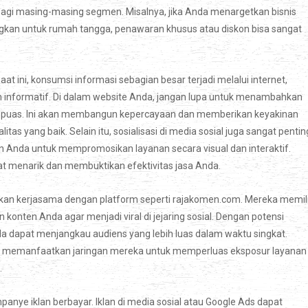
agi masing-masing segmen. Misalnya, jika Anda menargetkan bisnis
ngkan untuk rumah tangga, penawaran khusus atau diskon bisa sangat
at ini, konsumsi informasi sebagian besar terjadi melalui internet,
n informatif. Di dalam website Anda, jangan lupa untuk menambahkan
g puas. Ini akan membangun kepercayaan dan memberikan keyakinan
as yang baik. Selain itu, sosialisasi di media sosial juga sangat pentin
n Anda untuk mempromosikan layanan secara visual dan interaktif.
t menarik dan membuktikan efektivitas jasa Anda.
n kerjasama dengan platform seperti rajakomen.com. Mereka memili
ten Anda agar menjadi viral di jejaring sosial. Dengan potensi
 Anda dapat menjangkau audiens yang lebih luas dalam waktu singkat.
 memanfaatkan jaringan mereka untuk memperluas eksposur layanan
.
panye iklan berbayar. Iklan di media sosial atau Google Ads dapat