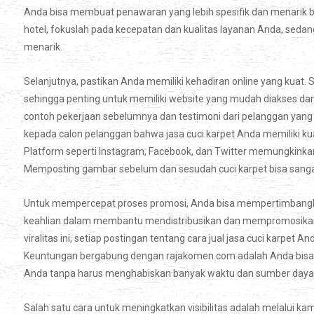
Anda bisa membuat penawaran yang lebih spesifik dan menarik b
hotel, fokuslah pada kecepatan dan kualitas layanan Anda, seda
menarik.
Selanjutnya, pastikan Anda memiliki kehadiran online yang kuat. Sa
sehingga penting untuk memiliki website yang mudah diakses da
contoh pekerjaan sebelumnya dan testimoni dari pelanggan yan
kepada calon pelanggan bahwa jasa cuci karpet Anda memiliki kualit
Platform seperti Instagram, Facebook, dan Twitter memungkinka
Memposting gambar sebelum dan sesudah cuci karpet bisa sanga
Untuk mempercepat proses promosi, Anda bisa mempertimbangka
keahlian dalam membantu mendistribusikan dan mempromosikan kon
viralitas ini, setiap postingan tentang cara jual jasa cuci karpet
Keuntungan bergabung dengan rajakomen.com adalah Anda bisa
Anda tanpa harus menghabiskan banyak waktu dan sumber daya
Salah satu cara untuk meningkatkan visibilitas adalah melalui kam