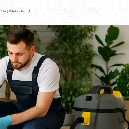
516x
| Ditulis oleh :
Admin